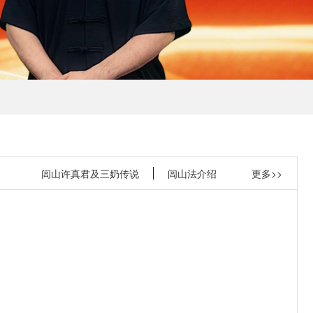
闾山许真君及三奶传说
闾山法介绍
更多>>