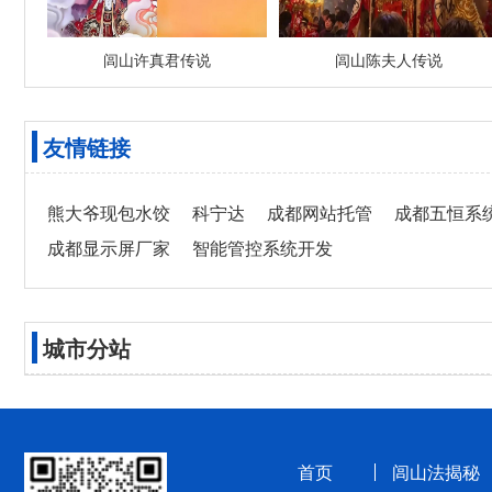
闾山许真君传说
闾山陈夫人传说
友情链接
熊大爷现包水饺
科宁达
成都网站托管
成都五恒系
成都显示屏厂家
智能管控系统开发
城市分站
首页
闾山法揭秘