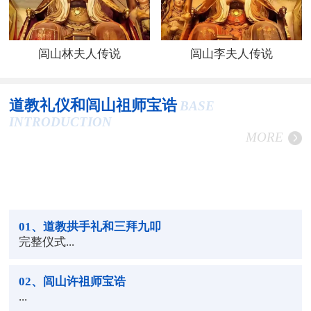
闾山林夫人传说
闾山李夫人传说
道教礼仪和闾山祖师宝诰
BASE
INTRODUCTION
MORE
01
、道教拱手礼和三拜九叩
完整仪式...
02
、闾山许祖师宝诰
...