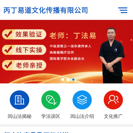
闾山法揭秘
学法误区
闾山法介绍
文化推广