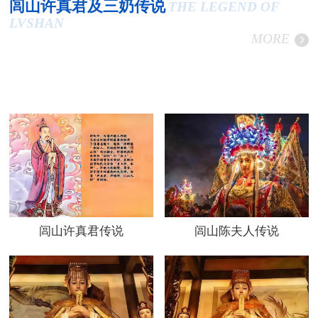
闾山许真君及三奶传说
THE LEGEND OF
LVSHAN
MORE
闾山许真君传说
闾山陈夫人传说