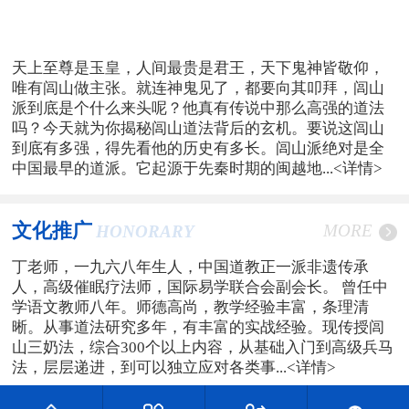
天上至尊是玉皇，人间最贵是君王，天下鬼神皆敬仰，
唯有闾山做主张。就连神鬼见了，都要向其叩拜，闾山
派到底是个什么来头呢？他真有传说中那么高强的道法
吗？今天就为你揭秘闾山道法背后的玄机。要说这闾山
到底有多强，得先看他的历史有多长。闾山派绝对是全
中国最早的道派。它起源于先秦时期的闽越地...
<详情>
文化推广
MORE
HONORARY
丁老师，一九六八年生人，中国道教正一派非遗传承
人，高级催眠疗法师，国际易学联合会副会长。 曾任中
学语文教师八年。师德高尚，教学经验丰富，条理清
晰。从事道法研究多年，有丰富的实战经验。现传授闾
山三奶法，综合300个以上内容，从基础入门到高级兵马
法，层层递进，到可以独立应对各类事...
<详情>