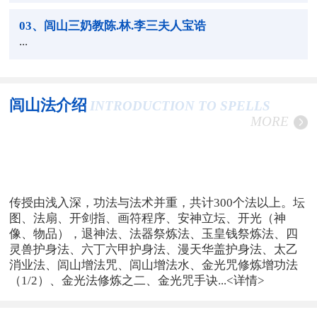
03
、闾山三奶教陈.林.李三夫人宝诰
...
闾山法介绍
INTRODUCTION TO SPELLS
MORE
传授由浅入深，功法与法术并重，共计300个法以上。坛
图、法扇、开剑指、画符程序、安神立坛、开光（神
像、物品），退神法、法器祭炼法、玉皇钱祭炼法、四
灵兽护身法、六丁六甲护身法、漫天华盖护身法、太乙
消业法、闾山增法咒、闾山增法水、金光咒修炼增功法
（1/2）、金光法修炼之二、金光咒手诀...
<详情>