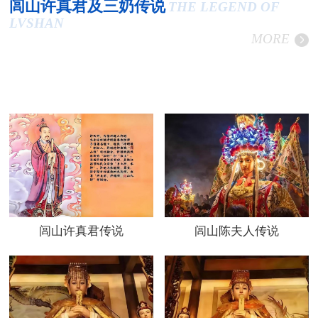
闾山许真君及三奶传说
THE LEGEND OF
LVSHAN
MORE
闾山许真君传说
闾山陈夫人传说