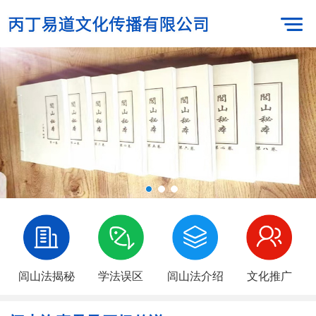
闾山法揭秘
学法误区
闾山法介绍
文化推广