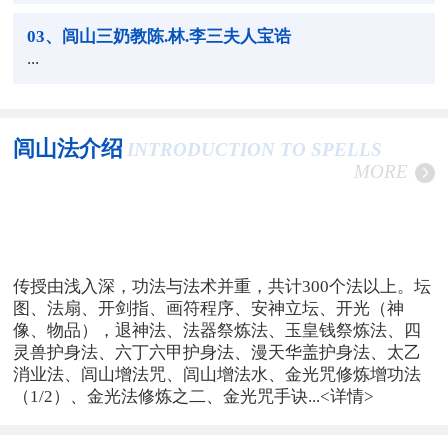
03
、闾山三奶教陈.林.李三夫人宝诰
...
闾山法介绍
INTRODUCTION TO SPELLS
MORE
传授由浅入深，功法与法术并重，共计300个法以上。坛
图、法扇、开剑指、画符程序、安神立坛、开光（神
像、物品），退神法、法器祭炼法、玉皇钱祭炼法、四
灵兽护身法、六丁六甲护身法、漫天华盖护身法、太乙
消业法、闾山增法咒、闾山增法水、金光咒修炼增功法
（1/2）、金光法修炼之二、金光咒手诀...
<详情>