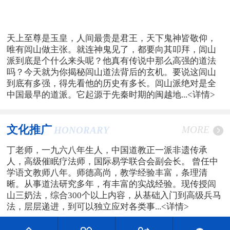
天上至尊是玉皇，人间最贵是君王，天下鬼神皆敬仰，
唯有闾山做主张。就连神鬼见了，都要向其叩拜，闾山
派到底是个什么来头呢？他真有传说中那么高强的道法
吗？今天就为你揭秘闾山道法背后的玄机。要说这闾山
到底有多强，得先看他的历史有多长。闾山派绝对是全
中国最早的道派。它起源于先秦时期的闽越地...
<详情>
文化推广
MORE
HONORARY
丁老师，一九六八年生人，中国道教正一派非遗传承
人，高级催眠疗法师，国际易学联合会副会长。 曾任中
学语文教师八年。师德高尚，教学经验丰富，条理清
晰。从事道法研究多年，有丰富的实战经验。现传授闾
山三奶法，综合300个以上内容，从基础入门到高级兵马
法，层层递进，到可以独立应对各类事...
<详情>