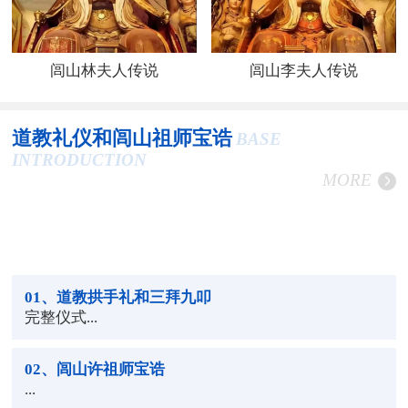
闾山林夫人传说
闾山李夫人传说
道教礼仪和闾山祖师宝诰
BASE
INTRODUCTION
MORE
01
、道教拱手礼和三拜九叩
完整仪式...
02
、闾山许祖师宝诰
...