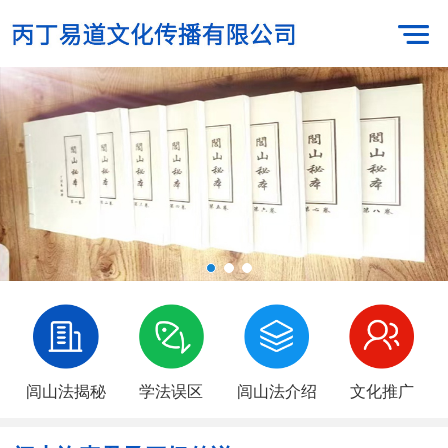
闾山法揭秘
学法误区
闾山法介绍
文化推广