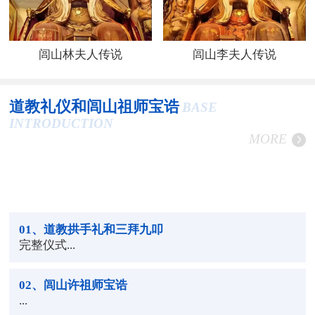
闾山林夫人传说
闾山李夫人传说
道教礼仪和闾山祖师宝诰
BASE
INTRODUCTION
MORE
01
、道教拱手礼和三拜九叩
完整仪式...
02
、闾山许祖师宝诰
...