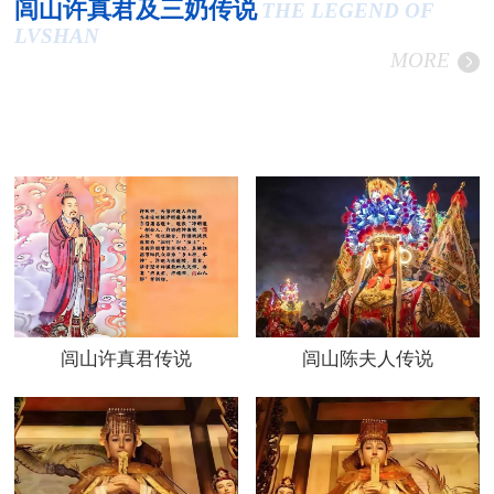
闾山许真君及三奶传说
THE LEGEND OF
LVSHAN
MORE
闾山许真君传说
闾山陈夫人传说