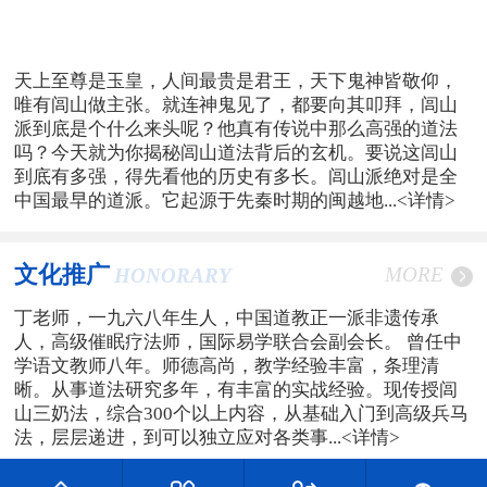
天上至尊是玉皇，人间最贵是君王，天下鬼神皆敬仰，
唯有闾山做主张。就连神鬼见了，都要向其叩拜，闾山
派到底是个什么来头呢？他真有传说中那么高强的道法
吗？今天就为你揭秘闾山道法背后的玄机。要说这闾山
到底有多强，得先看他的历史有多长。闾山派绝对是全
中国最早的道派。它起源于先秦时期的闽越地...
<详情>
文化推广
MORE
HONORARY
丁老师，一九六八年生人，中国道教正一派非遗传承
人，高级催眠疗法师，国际易学联合会副会长。 曾任中
学语文教师八年。师德高尚，教学经验丰富，条理清
晰。从事道法研究多年，有丰富的实战经验。现传授闾
山三奶法，综合300个以上内容，从基础入门到高级兵马
法，层层递进，到可以独立应对各类事...
<详情>