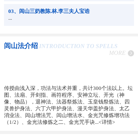
03
、闾山三奶教陈.林.李三夫人宝诰
...
闾山法介绍
INTRODUCTION TO SPELLS
MORE
传授由浅入深，功法与法术并重，共计300个法以上。坛
图、法扇、开剑指、画符程序、安神立坛、开光（神
像、物品），退神法、法器祭炼法、玉皇钱祭炼法、四
灵兽护身法、六丁六甲护身法、漫天华盖护身法、太乙
消业法、闾山增法咒、闾山增法水、金光咒修炼增功法
（1/2）、金光法修炼之二、金光咒手诀...
<详情>