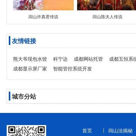
闾山许真君传说
闾山陈夫人传说
友情链接
熊大爷现包水饺
科宁达
成都网站托管
成都五恒系
成都显示屏厂家
智能管控系统开发
城市分站
首页
闾山法揭秘