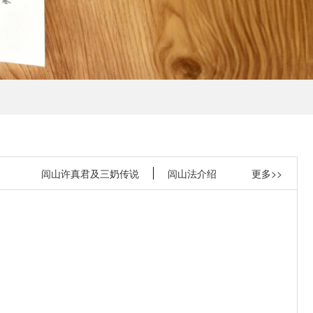
闾山许真君及三奶传说
闾山法介绍
更多>>