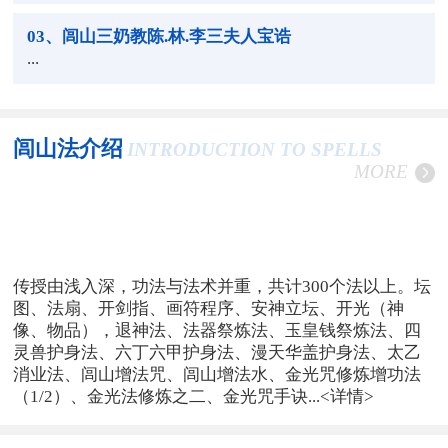
03
、闾山三奶教陈.林.李三夫人宝诰
...
闾山法介绍
INTRODUCTION TO SPELLS
MORE
传授由浅入深，功法与法术并重，共计300个法以上。坛
图、法扇、开剑指、画符程序、安神立坛、开光（神
像、物品），退神法、法器祭炼法、玉皇钱祭炼法、四
灵兽护身法、六丁六甲护身法、漫天华盖护身法、太乙
消业法、闾山增法咒、闾山增法水、金光咒修炼增功法
（1/2）、金光法修炼之二、金光咒手诀...
<详情>