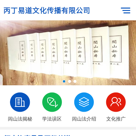
闾山法揭秘
学法误区
闾山法介绍
文化推广