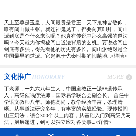
天上至尊是玉皇，人间最贵是君王，天下鬼神皆敬仰，
唯有闾山做主张。就连神鬼见了，都要向其叩拜，闾山
派到底是个什么来头呢？他真有传说中那么高强的道法
吗？今天就为你揭秘闾山道法背后的玄机。要说这闾山
到底有多强，得先看他的历史有多长。闾山派绝对是全
中国最早的道派。它起源于先秦时期的闽越地...
<详情>
文化推广
MORE
HONORARY
丁老师，一九六八年生人，中国道教正一派非遗传承
人，高级催眠疗法师，国际易学联合会副会长。 曾任中
学语文教师八年。师德高尚，教学经验丰富，条理清
晰。从事道法研究多年，有丰富的实战经验。现传授闾
山三奶法，综合300个以上内容，从基础入门到高级兵马
法，层层递进，到可以独立应对各类事...
<详情>