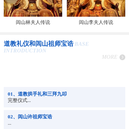
闾山林夫人传说
闾山李夫人传说
道教礼仪和闾山祖师宝诰
BASE
INTRODUCTION
MORE
01
、道教拱手礼和三拜九叩
完整仪式...
02
、闾山许祖师宝诰
...