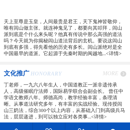
天上至尊是玉皇，人间最贵是君王，天下鬼神皆敬仰，
唯有闾山做主张。就连神鬼见了，都要向其叩拜，闾山
派到底是个什么来头呢？他真有传说中那么高强的道法
吗？今天就为你揭秘闾山道法背后的玄机。要说这闾山
到底有多强，得先看他的历史有多长。闾山派绝对是全
中国最早的道派。它起源于先秦时期的闽越地...
<详情>
文化推广
MORE
HONORARY
丁老师，一九六八年生人，中国道教正一派非遗传承
人，高级催眠疗法师，国际易学联合会副会长。 曾任中
学语文教师八年。师德高尚，教学经验丰富，条理清
晰。从事道法研究多年，有丰富的实战经验。现传授闾
山三奶法，综合300个以上内容，从基础入门到高级兵马
法，层层递进，到可以独立应对各类事...
<详情>