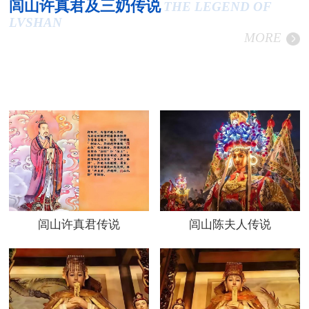
闾山许真君及三奶传说
THE LEGEND OF
LVSHAN
MORE
闾山许真君传说
闾山陈夫人传说