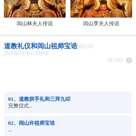
闾山林夫人传说
闾山李夫人传说
道教礼仪和闾山祖师宝诰
BASE
INTRODUCTION
MORE
01
、道教拱手礼和三拜九叩
完整仪式...
02
、闾山许祖师宝诰
...