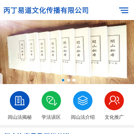
闾山法揭秘
学法误区
闾山法介绍
文化推广