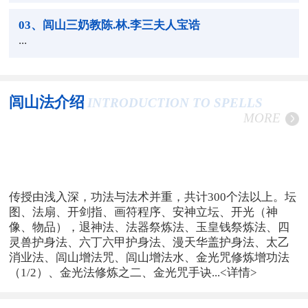
03
、闾山三奶教陈.林.李三夫人宝诰
...
闾山法介绍
INTRODUCTION TO SPELLS
MORE
传授由浅入深，功法与法术并重，共计300个法以上。坛
图、法扇、开剑指、画符程序、安神立坛、开光（神
像、物品），退神法、法器祭炼法、玉皇钱祭炼法、四
灵兽护身法、六丁六甲护身法、漫天华盖护身法、太乙
消业法、闾山增法咒、闾山增法水、金光咒修炼增功法
（1/2）、金光法修炼之二、金光咒手诀...
<详情>