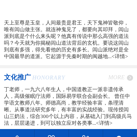
天上至尊是玉皇，人间最贵是君王，天下鬼神皆敬仰，
唯有闾山做主张。就连神鬼见了，都要向其叩拜，闾山
派到底是个什么来头呢？他真有传说中那么高强的道法
吗？今天就为你揭秘闾山道法背后的玄机。要说这闾山
到底有多强，得先看他的历史有多长。闾山派绝对是全
中国最早的道派。它起源于先秦时期的闽越地...
<详情>
文化推广
MORE
HONORARY
丁老师，一九六八年生人，中国道教正一派非遗传承
人，高级催眠疗法师，国际易学联合会副会长。 曾任中
学语文教师八年。师德高尚，教学经验丰富，条理清
晰。从事道法研究多年，有丰富的实战经验。现传授闾
山三奶法，综合300个以上内容，从基础入门到高级兵马
法，层层递进，到可以独立应对各类事...
<详情>