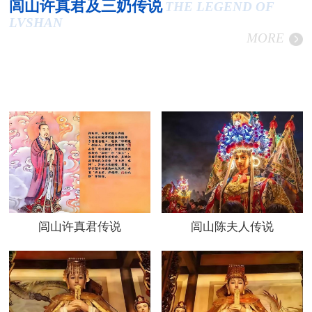
闾山许真君及三奶传说
THE LEGEND OF
LVSHAN
MORE
闾山许真君传说
闾山陈夫人传说