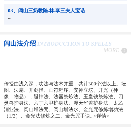
03
、闾山三奶教陈.林.李三夫人宝诰
...
闾山法介绍
INTRODUCTION TO SPELLS
MORE
传授由浅入深，功法与法术并重，共计300个法以上。坛
图、法扇、开剑指、画符程序、安神立坛、开光（神
像、物品），退神法、法器祭炼法、玉皇钱祭炼法、四
灵兽护身法、六丁六甲护身法、漫天华盖护身法、太乙
消业法、闾山增法咒、闾山增法水、金光咒修炼增功法
（1/2）、金光法修炼之二、金光咒手诀...
<详情>