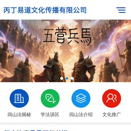
闾山法揭秘
学法误区
闾山法介绍
文化推广