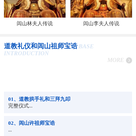
闾山林夫人传说
闾山李夫人传说
道教礼仪和闾山祖师宝诰
BASE
INTRODUCTION
MORE
01
、道教拱手礼和三拜九叩
完整仪式...
02
、闾山许祖师宝诰
...