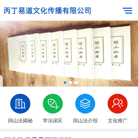
闾山法揭秘
学法误区
闾山法介绍
文化推广