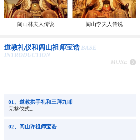
闾山林夫人传说
闾山李夫人传说
道教礼仪和闾山祖师宝诰
BASE
INTRODUCTION
MORE
01
、道教拱手礼和三拜九叩
完整仪式...
02
、闾山许祖师宝诰
...