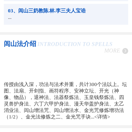
03
、闾山三奶教陈.林.李三夫人宝诰
...
闾山法介绍
INTRODUCTION TO SPELLS
MORE
传授由浅入深，功法与法术并重，共计300个法以上。坛
图、法扇、开剑指、画符程序、安神立坛、开光（神
像、物品），退神法、法器祭炼法、玉皇钱祭炼法、四
灵兽护身法、六丁六甲护身法、漫天华盖护身法、太乙
消业法、闾山增法咒、闾山增法水、金光咒修炼增功法
（1/2）、金光法修炼之二、金光咒手诀...
<详情>