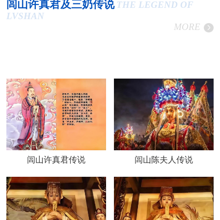
闾山许真君及三奶传说
THE LEGEND OF
LVSHAN
MORE
闾山许真君传说
闾山陈夫人传说