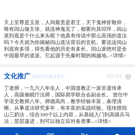
天上至尊是玉皇，人间最贵是君王，天下鬼神皆敬仰，
唯有闾山做主张。就连神鬼见了，都要向其叩拜，闾山
派到底是个什么来头呢？他真有传说中那么高强的道法
吗？今天就为你揭秘闾山道法背后的玄机。要说这闾山
到底有多强，得先看他的历史有多长。闾山派绝对是全
中国最早的道派。它起源于先秦时期的闽越地...
<详情>
文化推广
MORE
HONORARY
丁老师，一九六八年生人，中国道教正一派非遗传承
人，高级催眠疗法师，国际易学联合会副会长。 曾任中
学语文教师八年。师德高尚，教学经验丰富，条理清
晰。从事道法研究多年，有丰富的实战经验。现传授闾
山三奶法，综合300个以上内容，从基础入门到高级兵马
法，层层递进，到可以独立应对各类事...
<详情>