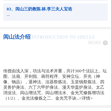
03
、闾山三奶教陈.林.李三夫人宝诰
...
闾山法介绍
INTRODUCTION TO SPELLS
MORE
传授由浅入深，功法与法术并重，共计300个法以上。坛
图、法扇、开剑指、画符程序、安神立坛、开光（神
像、物品），退神法、法器祭炼法、玉皇钱祭炼法、四
灵兽护身法、六丁六甲护身法、漫天华盖护身法、太乙
消业法、闾山增法咒、闾山增法水、金光咒修炼增功法
（1/2）、金光法修炼之二、金光咒手诀...
<详情>