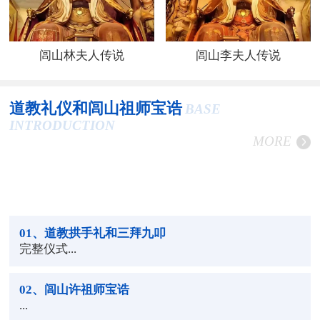
闾山林夫人传说
闾山李夫人传说
道教礼仪和闾山祖师宝诰
BASE
INTRODUCTION
MORE
01
、道教拱手礼和三拜九叩
完整仪式...
02
、闾山许祖师宝诰
...