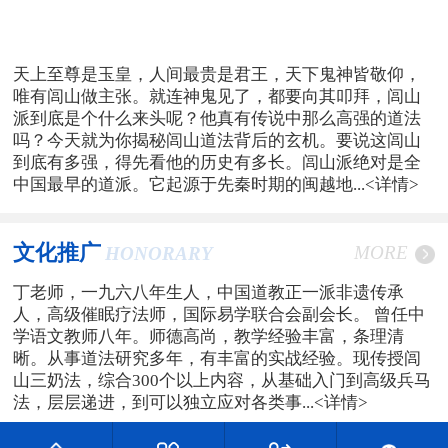
天上至尊是玉皇，人间最贵是君王，天下鬼神皆敬仰，
唯有闾山做主张。就连神鬼见了，都要向其叩拜，闾山
派到底是个什么来头呢？他真有传说中那么高强的道法
吗？今天就为你揭秘闾山道法背后的玄机。要说这闾山
到底有多强，得先看他的历史有多长。闾山派绝对是全
中国最早的道派。它起源于先秦时期的闽越地...
<详情>
文化推广
MORE
HONORARY
丁老师，一九六八年生人，中国道教正一派非遗传承
人，高级催眠疗法师，国际易学联合会副会长。 曾任中
学语文教师八年。师德高尚，教学经验丰富，条理清
晰。从事道法研究多年，有丰富的实战经验。现传授闾
山三奶法，综合300个以上内容，从基础入门到高级兵马
法，层层递进，到可以独立应对各类事...
<详情>