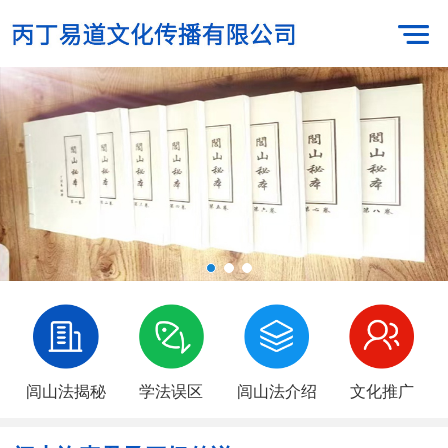
闾山法揭秘
学法误区
闾山法介绍
文化推广