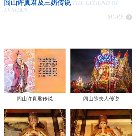
闾山许真君及三奶传说
THE LEGEND OF
LVSHAN
MORE
闾山许真君传说
闾山陈夫人传说