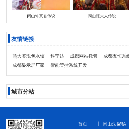
闾山许真君传说
闾山陈夫人传说
友情链接
熊大爷现包水饺
科宁达
成都网站托管
成都五恒系
成都显示屏厂家
智能管控系统开发
城市分站
首页
闾山法揭秘