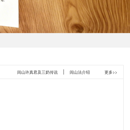
闾山许真君及三奶传说
闾山法介绍
更多>>