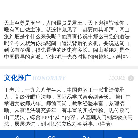
天上至尊是玉皇，人间最贵是君王，天下鬼神皆敬仰，
唯有闾山做主张。就连神鬼见了，都要向其叩拜，闾山
派到底是个什么来头呢？他真有传说中那么高强的道法
吗？今天就为你揭秘闾山道法背后的玄机。要说这闾山
到底有多强，得先看他的历史有多长。闾山派绝对是全
中国最早的道派。它起源于先秦时期的闽越地...
<详情>
文化推广
MORE
HONORARY
丁老师，一九六八年生人，中国道教正一派非遗传承
人，高级催眠疗法师，国际易学联合会副会长。 曾任中
学语文教师八年。师德高尚，教学经验丰富，条理清
晰。从事道法研究多年，有丰富的实战经验。现传授闾
山三奶法，综合300个以上内容，从基础入门到高级兵马
法，层层递进，到可以独立应对各类事...
<详情>