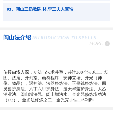
03
、闾山三奶教陈.林.李三夫人宝诰
...
闾山法介绍
INTRODUCTION TO SPELLS
MORE
传授由浅入深，功法与法术并重，共计300个法以上。坛
图、法扇、开剑指、画符程序、安神立坛、开光（神
像、物品），退神法、法器祭炼法、玉皇钱祭炼法、四
灵兽护身法、六丁六甲护身法、漫天华盖护身法、太乙
消业法、闾山增法咒、闾山增法水、金光咒修炼增功法
（1/2）、金光法修炼之二、金光咒手诀...
<详情>