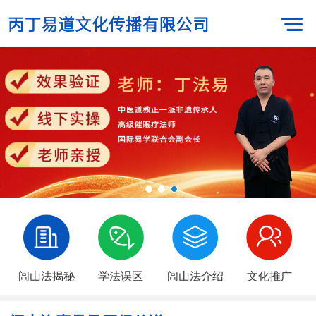
闾山法揭秘
学法误区
闾山法介绍
文化推广