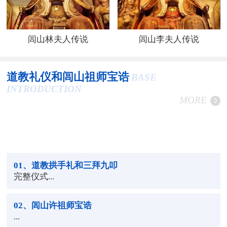
闾山林夫人传说
闾山李夫人传说
道教礼仪和闾山祖师宝诰
BASE
INTRODUCTION
MORE
01
、道教拱手礼和三拜九叩
完整仪式...
02
、闾山许祖师宝诰
...