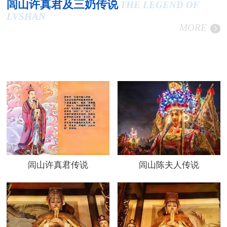
闾山许真君及三奶传说
THE LEGEND OF
LVSHAN
MORE
闾山许真君传说
闾山陈夫人传说