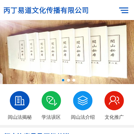
闾山法揭秘
学法误区
闾山法介绍
文化推广