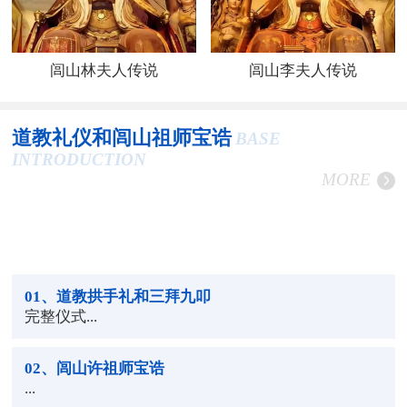
闾山林夫人传说
闾山李夫人传说
道教礼仪和闾山祖师宝诰
BASE
INTRODUCTION
MORE
01
、道教拱手礼和三拜九叩
完整仪式...
02
、闾山许祖师宝诰
...