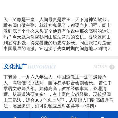
天上至尊是玉皇，人间最贵是君王，天下鬼神皆敬仰，
唯有闾山做主张。就连神鬼见了，都要向其叩拜，闾山
派到底是个什么来头呢？他真有传说中那么高强的道法
吗？今天就为你揭秘闾山道法背后的玄机。要说这闾山
到底有多强，得先看他的历史有多长。闾山派绝对是全
中国最早的道派。它起源于先秦时期的闽越地...
<详情>
文化推广
MORE
HONORARY
丁老师，一九六八年生人，中国道教正一派非遗传承
人，高级催眠疗法师，国际易学联合会副会长。 曾任中
学语文教师八年。师德高尚，教学经验丰富，条理清
晰。从事道法研究多年，有丰富的实战经验。现传授闾
山三奶法，综合300个以上内容，从基础入门到高级兵马
法，层层递进，到可以独立应对各类事...
<详情>