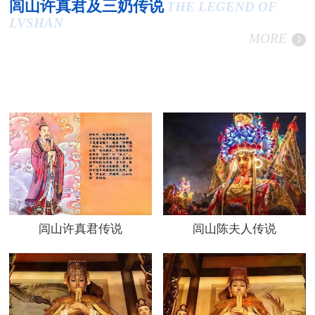
闾山许真君及三奶传说
THE LEGEND OF
LVSHAN
MORE
闾山许真君传说
闾山陈夫人传说