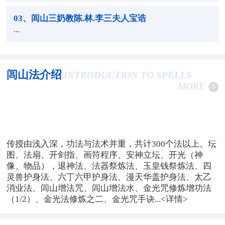
03
、闾山三奶教陈.林.李三夫人宝诰
...
闾山法介绍
INTRODUCTION TO SPELLS
MORE
传授由浅入深，功法与法术并重，共计300个法以上。坛
图、法扇、开剑指、画符程序、安神立坛、开光（神
像、物品），退神法、法器祭炼法、玉皇钱祭炼法、四
灵兽护身法、六丁六甲护身法、漫天华盖护身法、太乙
消业法、闾山增法咒、闾山增法水、金光咒修炼增功法
（1/2）、金光法修炼之二、金光咒手诀...
<详情>