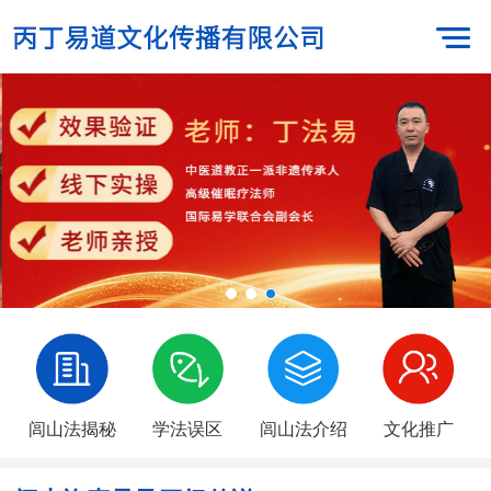
闾山法揭秘
学法误区
闾山法介绍
文化推广