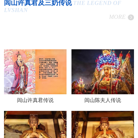
闾山许真君及三奶传说
THE LEGEND OF
LVSHAN
MORE
闾山许真君传说
闾山陈夫人传说