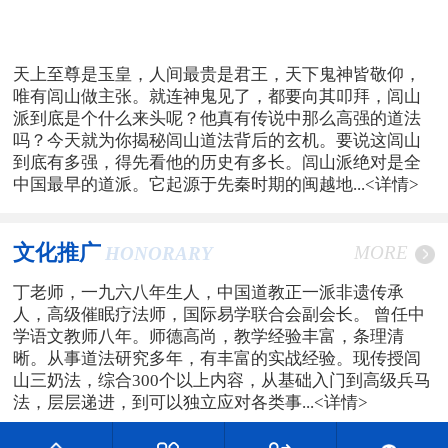
天上至尊是玉皇，人间最贵是君王，天下鬼神皆敬仰，
唯有闾山做主张。就连神鬼见了，都要向其叩拜，闾山
派到底是个什么来头呢？他真有传说中那么高强的道法
吗？今天就为你揭秘闾山道法背后的玄机。要说这闾山
到底有多强，得先看他的历史有多长。闾山派绝对是全
中国最早的道派。它起源于先秦时期的闽越地...
<详情>
文化推广
MORE
HONORARY
丁老师，一九六八年生人，中国道教正一派非遗传承
人，高级催眠疗法师，国际易学联合会副会长。 曾任中
学语文教师八年。师德高尚，教学经验丰富，条理清
晰。从事道法研究多年，有丰富的实战经验。现传授闾
山三奶法，综合300个以上内容，从基础入门到高级兵马
法，层层递进，到可以独立应对各类事...
<详情>