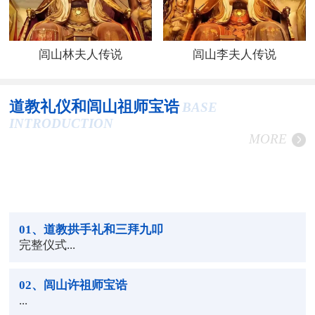
闾山林夫人传说
闾山李夫人传说
道教礼仪和闾山祖师宝诰
BASE
INTRODUCTION
MORE
01
、道教拱手礼和三拜九叩
完整仪式...
02
、闾山许祖师宝诰
...