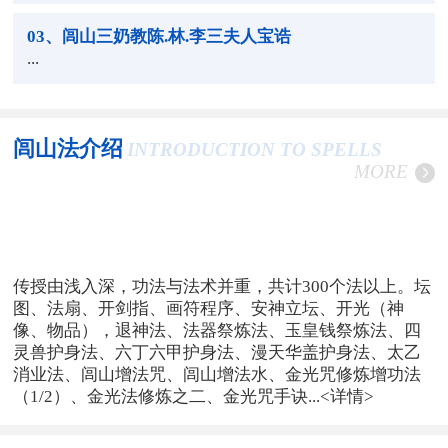
03
、闾山三奶教陈.林.李三夫人宝诰
...
闾山法介绍
INTRODUCTION TO SPELLS
MORE
传授由浅入深，功法与法术并重，共计300个法以上。坛
图、法扇、开剑指、画符程序、安神立坛、开光（神
像、物品），退神法、法器祭炼法、玉皇钱祭炼法、四
灵兽护身法、六丁六甲护身法、漫天华盖护身法、太乙
消业法、闾山增法咒、闾山增法水、金光咒修炼增功法
（1/2）、金光法修炼之二、金光咒手诀...
<详情>