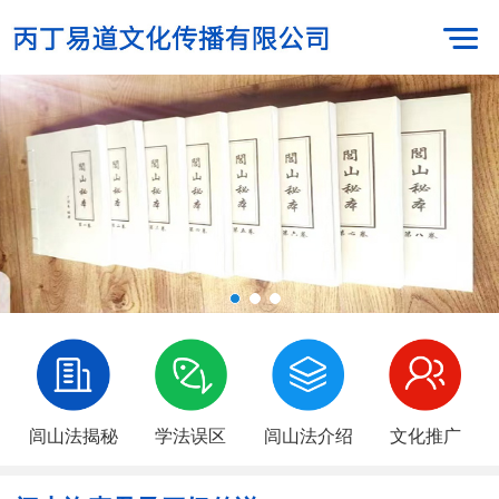
闾山法揭秘
学法误区
闾山法介绍
文化推广