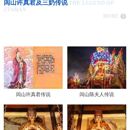
闾山许真君及三奶传说
THE LEGEND OF
LVSHAN
MORE
闾山许真君传说
闾山陈夫人传说