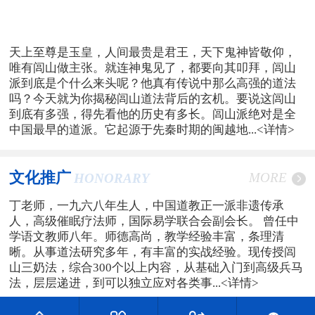
天上至尊是玉皇，人间最贵是君王，天下鬼神皆敬仰，
唯有闾山做主张。就连神鬼见了，都要向其叩拜，闾山
派到底是个什么来头呢？他真有传说中那么高强的道法
吗？今天就为你揭秘闾山道法背后的玄机。要说这闾山
到底有多强，得先看他的历史有多长。闾山派绝对是全
中国最早的道派。它起源于先秦时期的闽越地...
<详情>
文化推广
MORE
HONORARY
丁老师，一九六八年生人，中国道教正一派非遗传承
人，高级催眠疗法师，国际易学联合会副会长。 曾任中
学语文教师八年。师德高尚，教学经验丰富，条理清
晰。从事道法研究多年，有丰富的实战经验。现传授闾
山三奶法，综合300个以上内容，从基础入门到高级兵马
法，层层递进，到可以独立应对各类事...
<详情>