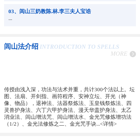
03
、闾山三奶教陈.林.李三夫人宝诰
...
闾山法介绍
INTRODUCTION TO SPELLS
MORE
传授由浅入深，功法与法术并重，共计300个法以上。坛
图、法扇、开剑指、画符程序、安神立坛、开光（神
像、物品），退神法、法器祭炼法、玉皇钱祭炼法、四
灵兽护身法、六丁六甲护身法、漫天华盖护身法、太乙
消业法、闾山增法咒、闾山增法水、金光咒修炼增功法
（1/2）、金光法修炼之二、金光咒手诀...
<详情>