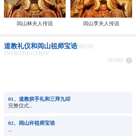
闾山林夫人传说
闾山李夫人传说
道教礼仪和闾山祖师宝诰
BASE
INTRODUCTION
MORE
01
、道教拱手礼和三拜九叩
完整仪式...
02
、闾山许祖师宝诰
...