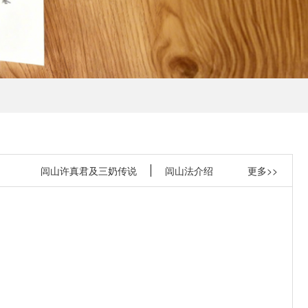
闾山许真君及三奶传说
闾山法介绍
更多>>