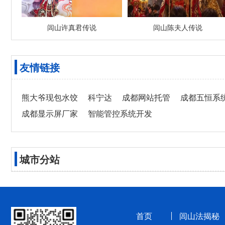
闾山许真君传说
闾山陈夫人传说
友情链接
熊大爷现包水饺
科宁达
成都网站托管
成都五恒系
成都显示屏厂家
智能管控系统开发
城市分站
首页
闾山法揭秘