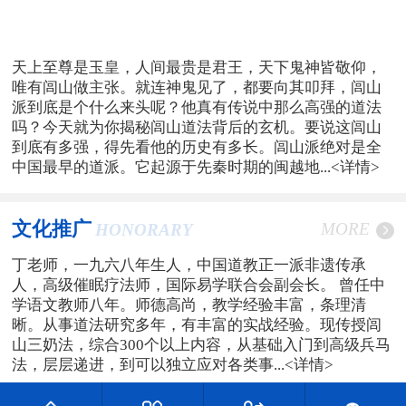
天上至尊是玉皇，人间最贵是君王，天下鬼神皆敬仰，
唯有闾山做主张。就连神鬼见了，都要向其叩拜，闾山
派到底是个什么来头呢？他真有传说中那么高强的道法
吗？今天就为你揭秘闾山道法背后的玄机。要说这闾山
到底有多强，得先看他的历史有多长。闾山派绝对是全
中国最早的道派。它起源于先秦时期的闽越地...
<详情>
文化推广
MORE
HONORARY
丁老师，一九六八年生人，中国道教正一派非遗传承
人，高级催眠疗法师，国际易学联合会副会长。 曾任中
学语文教师八年。师德高尚，教学经验丰富，条理清
晰。从事道法研究多年，有丰富的实战经验。现传授闾
山三奶法，综合300个以上内容，从基础入门到高级兵马
法，层层递进，到可以独立应对各类事...
<详情>