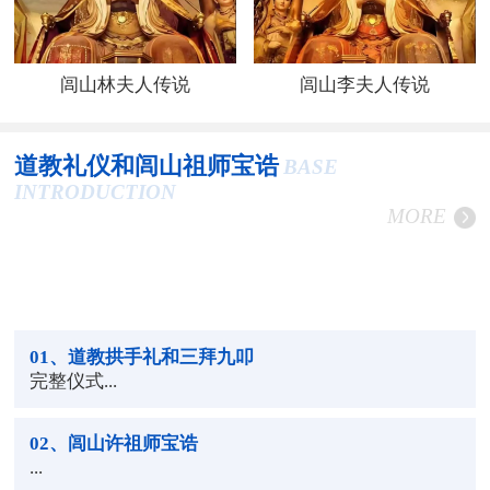
闾山林夫人传说
闾山李夫人传说
道教礼仪和闾山祖师宝诰
BASE
INTRODUCTION
MORE
01
、道教拱手礼和三拜九叩
完整仪式...
02
、闾山许祖师宝诰
...