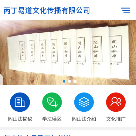
闾山法揭秘
学法误区
闾山法介绍
文化推广