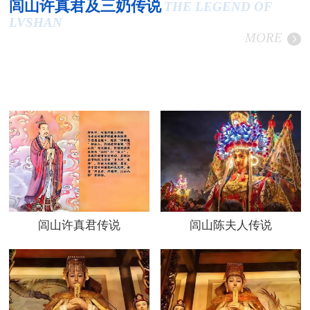
闾山许真君及三奶传说
THE LEGEND OF
LVSHAN
MORE
闾山许真君传说
闾山陈夫人传说