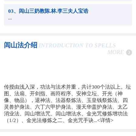
03
、闾山三奶教陈.林.李三夫人宝诰
...
闾山法介绍
INTRODUCTION TO SPELLS
MORE
传授由浅入深，功法与法术并重，共计300个法以上。坛
图、法扇、开剑指、画符程序、安神立坛、开光（神
像、物品），退神法、法器祭炼法、玉皇钱祭炼法、四
灵兽护身法、六丁六甲护身法、漫天华盖护身法、太乙
消业法、闾山增法咒、闾山增法水、金光咒修炼增功法
（1/2）、金光法修炼之二、金光咒手诀...
<详情>