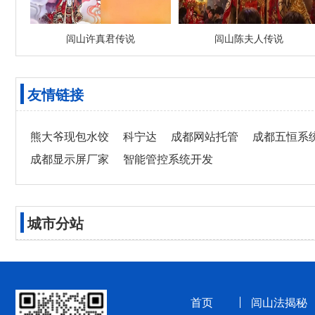
闾山许真君传说
闾山陈夫人传说
友情链接
熊大爷现包水饺
科宁达
成都网站托管
成都五恒系
成都显示屏厂家
智能管控系统开发
城市分站
首页
闾山法揭秘