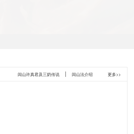
闾山许真君及三奶传说
闾山法介绍
更多>>