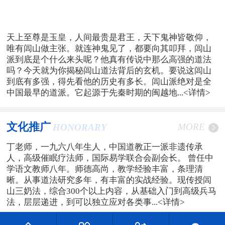
天上至尊是玉皇，人间最贵是君王，天下鬼神皆敬仰，
唯有闾山做主张。就连神鬼见了，都要向其叩拜，闾山
派到底是个什么来头呢？他真有传说中那么高强的道法
吗？今天就为你揭秘闾山道法背后的玄机。要说这闾山
到底有多强，得先看他的历史有多长。闾山派绝对是全
中国最早的道派。它起源于先秦时期的闽越地...
<详情>
文化推广
MORE
HONORARY
丁老师，一九六八年生人，中国道教正一派非遗传承
人，高级催眠疗法师，国际易学联合会副会长。 曾任中
学语文教师八年。师德高尚，教学经验丰富，条理清
晰。从事道法研究多年，有丰富的实战经验。现传授闾
山三奶法，综合300个以上内容，从基础入门到高级兵马
法，层层递进，到可以独立应对各类事...
<详情>