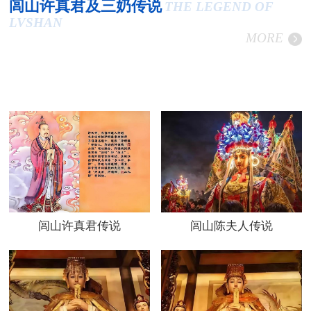
闾山许真君及三奶传说
THE LEGEND OF
LVSHAN
MORE
闾山许真君传说
闾山陈夫人传说