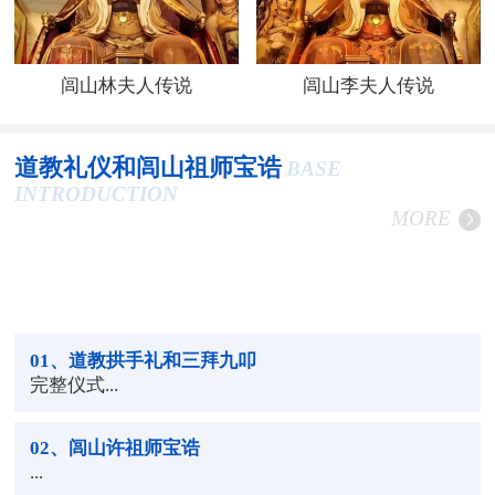
闾山林夫人传说
闾山李夫人传说
道教礼仪和闾山祖师宝诰
BASE
INTRODUCTION
MORE
01
、道教拱手礼和三拜九叩
完整仪式...
02
、闾山许祖师宝诰
...