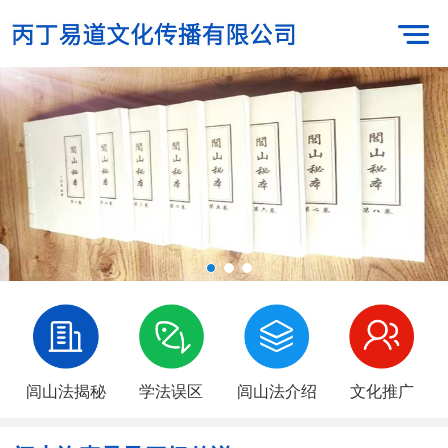
闾山法揭秘
学法误区
闾山法介绍
文化推广