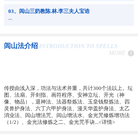
03
、闾山三奶教陈.林.李三夫人宝诰
...
闾山法介绍
INTRODUCTION TO SPELLS
MORE
传授由浅入深，功法与法术并重，共计300个法以上。坛
图、法扇、开剑指、画符程序、安神立坛、开光（神
像、物品），退神法、法器祭炼法、玉皇钱祭炼法、四
灵兽护身法、六丁六甲护身法、漫天华盖护身法、太乙
消业法、闾山增法咒、闾山增法水、金光咒修炼增功法
（1/2）、金光法修炼之二、金光咒手诀...
<详情>