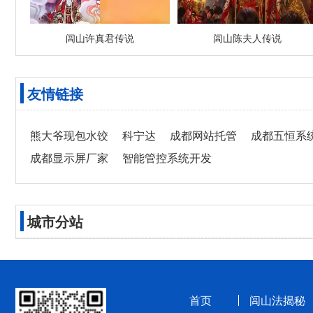
闾山许真君传说
闾山陈夫人传说
友情链接
熊大爷现包水饺
科宁达
成都网站托管
成都五恒系
成都显示屏厂家
智能管控系统开发
城市分站
首页
闾山法揭秘