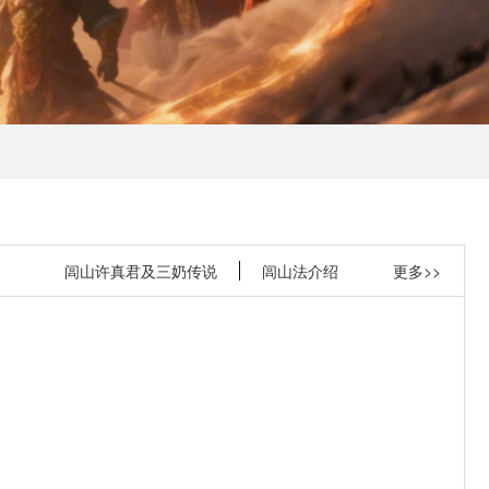
闾山许真君及三奶传说
闾山法介绍
更多>>