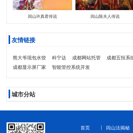
闾山许真君传说
闾山陈夫人传说
友情链接
熊大爷现包水饺
科宁达
成都网站托管
成都五恒系
成都显示屏厂家
智能管控系统开发
城市分站
首页
闾山法揭秘