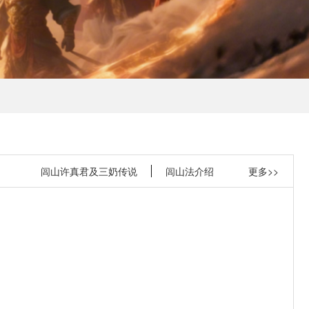
闾山许真君及三奶传说
闾山法介绍
更多>>