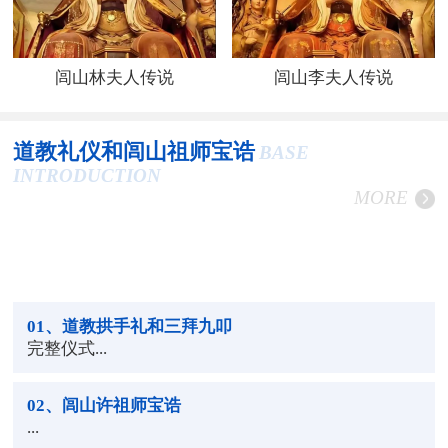
闾山林夫人传说
闾山李夫人传说
道教礼仪和闾山祖师宝诰
BASE
INTRODUCTION
MORE
01
、道教拱手礼和三拜九叩
完整仪式...
02
、闾山许祖师宝诰
...