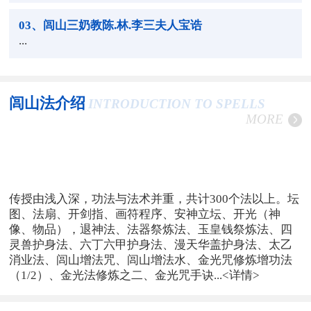
03
、闾山三奶教陈.林.李三夫人宝诰
...
闾山法介绍
INTRODUCTION TO SPELLS
MORE
传授由浅入深，功法与法术并重，共计300个法以上。坛
图、法扇、开剑指、画符程序、安神立坛、开光（神
像、物品），退神法、法器祭炼法、玉皇钱祭炼法、四
灵兽护身法、六丁六甲护身法、漫天华盖护身法、太乙
消业法、闾山增法咒、闾山增法水、金光咒修炼增功法
（1/2）、金光法修炼之二、金光咒手诀...
<详情>