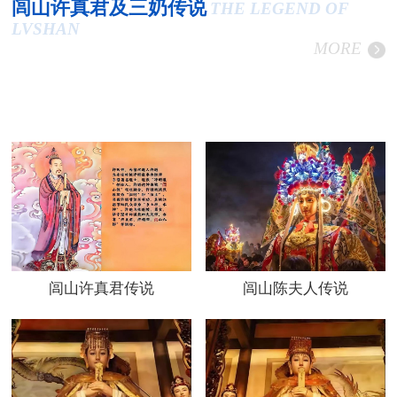
闾山许真君及三奶传说
THE LEGEND OF
LVSHAN
MORE
闾山许真君传说
闾山陈夫人传说