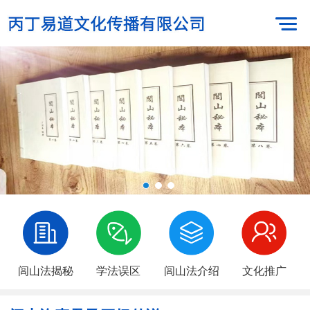
闾山法揭秘
学法误区
闾山法介绍
文化推广