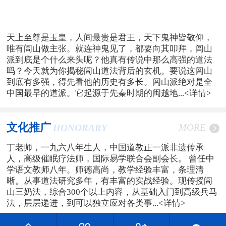
天上至尊是玉皇，人间最贵是君王，天下鬼神皆敬仰，
唯有闾山做主张。就连神鬼见了，都要向其叩拜，闾山
派到底是个什么来头呢？他真有传说中那么高强的道法
吗？今天就为你揭秘闾山道法背后的玄机。要说这闾山
到底有多强，得先看他的历史有多长。闾山派绝对是全
中国最早的道派。它起源于先秦时期的闽越地...
<详情>
文化推广
MORE
HONORARY
丁老师，一九六八年生人，中国道教正一派非遗传承
人，高级催眠疗法师，国际易学联合会副会长。 曾任中
学语文教师八年。师德高尚，教学经验丰富，条理清
晰。从事道法研究多年，有丰富的实战经验。现传授闾
山三奶法，综合300个以上内容，从基础入门到高级兵马
法，层层递进，到可以独立应对各类事...
<详情>