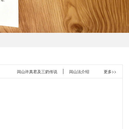
闾山许真君及三奶传说
闾山法介绍
更多>>