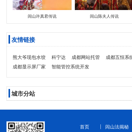
闾山许真君传说
闾山陈夫人传说
友情链接
熊大爷现包水饺
科宁达
成都网站托管
成都五恒系
成都显示屏厂家
智能管控系统开发
城市分站
首页
闾山法揭秘