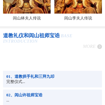
闾山林夫人传说
闾山李夫人传说
道教礼仪和闾山祖师宝诰
BASE
INTRODUCTION
MORE
01
、道教拱手礼和三拜九叩
完整仪式...
02
、闾山许祖师宝诰
...