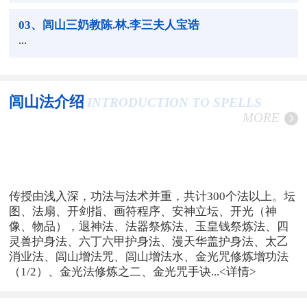
03
、闾山三奶教陈.林.李三夫人宝诰
...
闾山法介绍
INTRODUCTION TO SPELLS
MORE
传授由浅入深，功法与法术并重，共计300个法以上。坛
图、法扇、开剑指、画符程序、安神立坛、开光（神
像、物品），退神法、法器祭炼法、玉皇钱祭炼法、四
灵兽护身法、六丁六甲护身法、漫天华盖护身法、太乙
消业法、闾山增法咒、闾山增法水、金光咒修炼增功法
（1/2）、金光法修炼之二、金光咒手诀...
<详情>