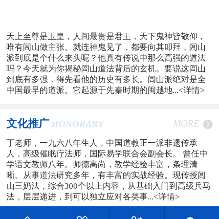
天上至尊是玉皇，人间最贵是君王，天下鬼神皆敬仰，
唯有闾山做主张。就连神鬼见了，都要向其叩拜，闾山
派到底是个什么来头呢？他真有传说中那么高强的道法
吗？今天就为你揭秘闾山道法背后的玄机。要说这闾山
到底有多强，得先看他的历史有多长。闾山派绝对是全
中国最早的道派。它起源于先秦时期的闽越地...
<详情>
文化推广
MORE
HONORARY
丁老师，一九六八年生人，中国道教正一派非遗传承
人，高级催眠疗法师，国际易学联合会副会长。 曾任中
学语文教师八年。师德高尚，教学经验丰富，条理清
晰。从事道法研究多年，有丰富的实战经验。现传授闾
山三奶法，综合300个以上内容，从基础入门到高级兵马
法，层层递进，到可以独立应对各类事...
<详情>