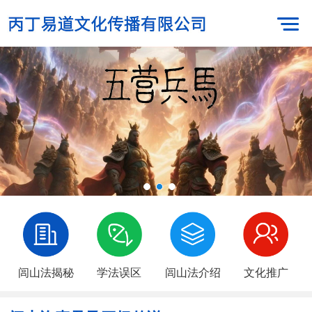
闾山法揭秘
学法误区
闾山法介绍
文化推广