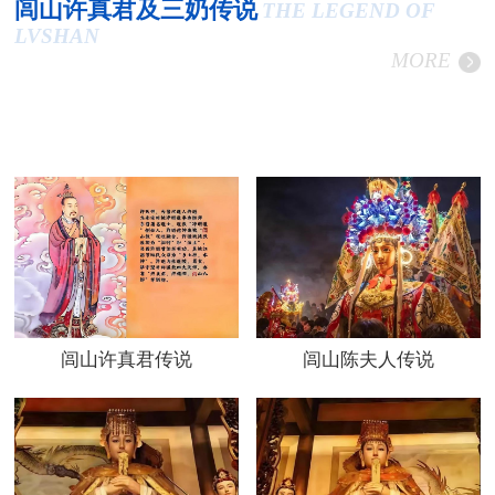
闾山许真君及三奶传说
THE LEGEND OF
LVSHAN
MORE
闾山许真君传说
闾山陈夫人传说