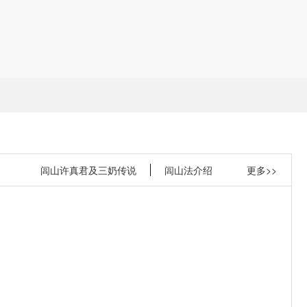
闾山许真君及三奶传说
闾山法介绍
更多>>