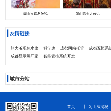
闾山许真君传说
闾山陈夫人传说
友情链接
熊大爷现包水饺
科宁达
成都网站托管
成都五恒系
成都显示屏厂家
智能管控系统开发
城市分站
首页
闾山法揭秘