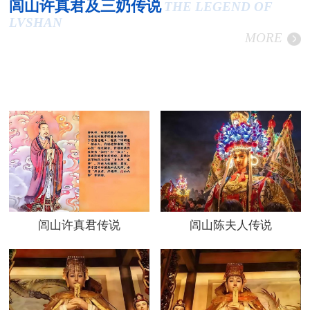
闾山许真君及三奶传说
THE LEGEND OF
LVSHAN
MORE
闾山许真君传说
闾山陈夫人传说