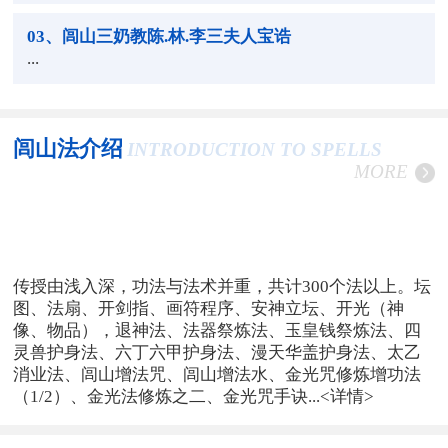
03
、闾山三奶教陈.林.李三夫人宝诰
...
闾山法介绍
INTRODUCTION TO SPELLS
MORE
传授由浅入深，功法与法术并重，共计300个法以上。坛
图、法扇、开剑指、画符程序、安神立坛、开光（神
像、物品），退神法、法器祭炼法、玉皇钱祭炼法、四
灵兽护身法、六丁六甲护身法、漫天华盖护身法、太乙
消业法、闾山增法咒、闾山增法水、金光咒修炼增功法
（1/2）、金光法修炼之二、金光咒手诀...
<详情>