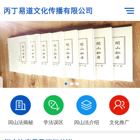
闾山法揭秘
学法误区
闾山法介绍
文化推广