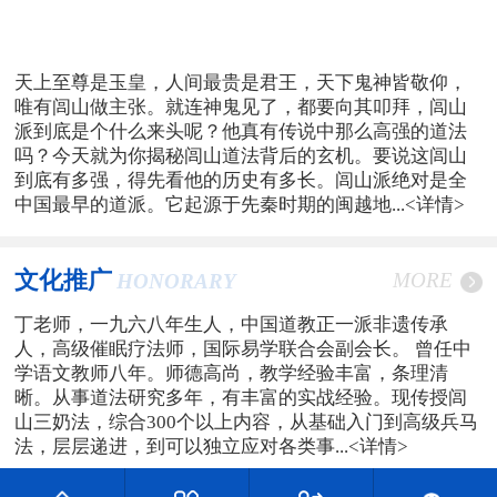
天上至尊是玉皇，人间最贵是君王，天下鬼神皆敬仰，
唯有闾山做主张。就连神鬼见了，都要向其叩拜，闾山
派到底是个什么来头呢？他真有传说中那么高强的道法
吗？今天就为你揭秘闾山道法背后的玄机。要说这闾山
到底有多强，得先看他的历史有多长。闾山派绝对是全
中国最早的道派。它起源于先秦时期的闽越地...
<详情>
文化推广
MORE
HONORARY
丁老师，一九六八年生人，中国道教正一派非遗传承
人，高级催眠疗法师，国际易学联合会副会长。 曾任中
学语文教师八年。师德高尚，教学经验丰富，条理清
晰。从事道法研究多年，有丰富的实战经验。现传授闾
山三奶法，综合300个以上内容，从基础入门到高级兵马
法，层层递进，到可以独立应对各类事...
<详情>