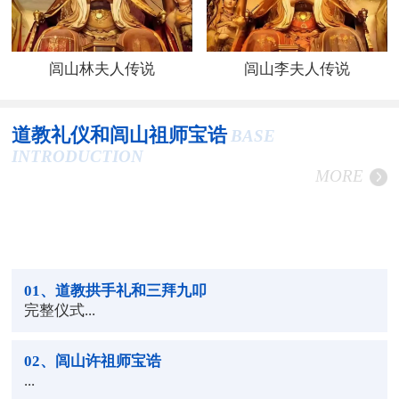
闾山林夫人传说
闾山李夫人传说
道教礼仪和闾山祖师宝诰
BASE
INTRODUCTION
MORE
01
、道教拱手礼和三拜九叩
完整仪式...
02
、闾山许祖师宝诰
...