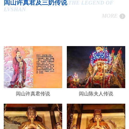
闾山许真君及三奶传说
THE LEGEND OF
LVSHAN
MORE
闾山许真君传说
闾山陈夫人传说