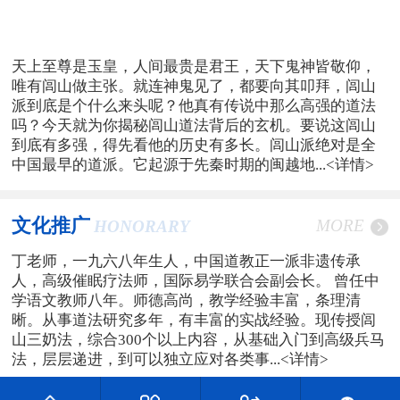
天上至尊是玉皇，人间最贵是君王，天下鬼神皆敬仰，
唯有闾山做主张。就连神鬼见了，都要向其叩拜，闾山
派到底是个什么来头呢？他真有传说中那么高强的道法
吗？今天就为你揭秘闾山道法背后的玄机。要说这闾山
到底有多强，得先看他的历史有多长。闾山派绝对是全
中国最早的道派。它起源于先秦时期的闽越地...
<详情>
文化推广
MORE
HONORARY
丁老师，一九六八年生人，中国道教正一派非遗传承
人，高级催眠疗法师，国际易学联合会副会长。 曾任中
学语文教师八年。师德高尚，教学经验丰富，条理清
晰。从事道法研究多年，有丰富的实战经验。现传授闾
山三奶法，综合300个以上内容，从基础入门到高级兵马
法，层层递进，到可以独立应对各类事...
<详情>