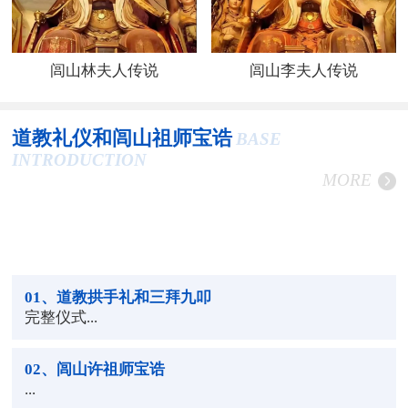
闾山林夫人传说
闾山李夫人传说
道教礼仪和闾山祖师宝诰
BASE
INTRODUCTION
MORE
01
、道教拱手礼和三拜九叩
完整仪式...
02
、闾山许祖师宝诰
...