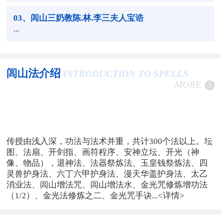
03
、闾山三奶教陈.林.李三夫人宝诰
...
闾山法介绍
INTRODUCTION TO SPELLS
MORE
传授由浅入深，功法与法术并重，共计300个法以上。坛
图、法扇、开剑指、画符程序、安神立坛、开光（神
像、物品），退神法、法器祭炼法、玉皇钱祭炼法、四
灵兽护身法、六丁六甲护身法、漫天华盖护身法、太乙
消业法、闾山增法咒、闾山增法水、金光咒修炼增功法
（1/2）、金光法修炼之二、金光咒手诀...
<详情>