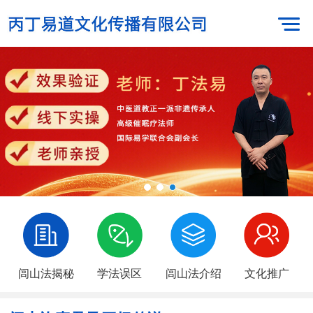
闾山法揭秘
学法误区
闾山法介绍
文化推广