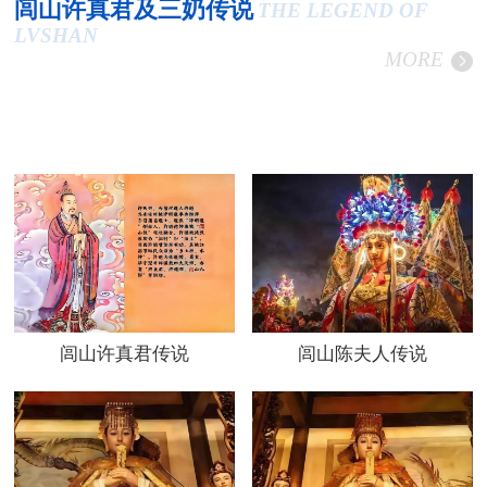
闾山许真君及三奶传说
THE LEGEND OF
LVSHAN
MORE
闾山许真君传说
闾山陈夫人传说