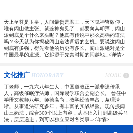
天上至尊是玉皇，人间最贵是君王，天下鬼神皆敬仰，
唯有闾山做主张。就连神鬼见了，都要向其叩拜，闾山
派到底是个什么来头呢？他真有传说中那么高强的道法
吗？今天就为你揭秘闾山道法背后的玄机。要说这闾山
到底有多强，得先看他的历史有多长。闾山派绝对是全
中国最早的道派。它起源于先秦时期的闽越地...
<详情>
文化推广
MORE
HONORARY
丁老师，一九六八年生人，中国道教正一派非遗传承
人，高级催眠疗法师，国际易学联合会副会长。 曾任中
学语文教师八年。师德高尚，教学经验丰富，条理清
晰。从事道法研究多年，有丰富的实战经验。现传授闾
山三奶法，综合300个以上内容，从基础入门到高级兵马
法，层层递进，到可以独立应对各类事...
<详情>