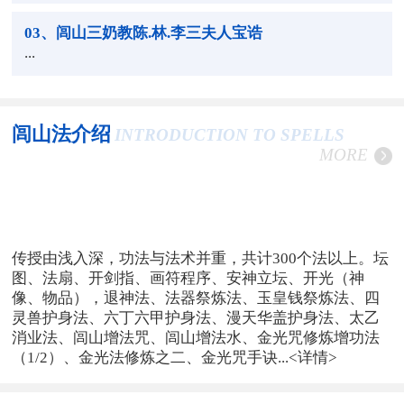
03
、闾山三奶教陈.林.李三夫人宝诰
...
闾山法介绍
INTRODUCTION TO SPELLS
MORE
传授由浅入深，功法与法术并重，共计300个法以上。坛
图、法扇、开剑指、画符程序、安神立坛、开光（神
像、物品），退神法、法器祭炼法、玉皇钱祭炼法、四
灵兽护身法、六丁六甲护身法、漫天华盖护身法、太乙
消业法、闾山增法咒、闾山增法水、金光咒修炼增功法
（1/2）、金光法修炼之二、金光咒手诀...
<详情>