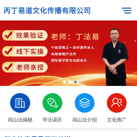
闾山法揭秘
学法误区
闾山法介绍
文化推广