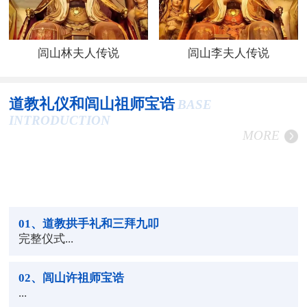
闾山林夫人传说
闾山李夫人传说
道教礼仪和闾山祖师宝诰
BASE
INTRODUCTION
MORE
01
、道教拱手礼和三拜九叩
完整仪式...
02
、闾山许祖师宝诰
...