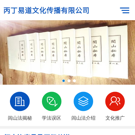
闾山法揭秘
学法误区
闾山法介绍
文化推广