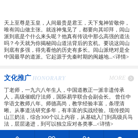
天上至尊是玉皇，人间最贵是君王，天下鬼神皆敬仰，
唯有闾山做主张。就连神鬼见了，都要向其叩拜，闾山
派到底是个什么来头呢？他真有传说中那么高强的道法
吗？今天就为你揭秘闾山道法背后的玄机。要说这闾山
到底有多强，得先看他的历史有多长。闾山派绝对是全
中国最早的道派。它起源于先秦时期的闽越地...
<详情>
文化推广
MORE
HONORARY
丁老师，一九六八年生人，中国道教正一派非遗传承
人，高级催眠疗法师，国际易学联合会副会长。 曾任中
学语文教师八年。师德高尚，教学经验丰富，条理清
晰。从事道法研究多年，有丰富的实战经验。现传授闾
山三奶法，综合300个以上内容，从基础入门到高级兵马
法，层层递进，到可以独立应对各类事...
<详情>