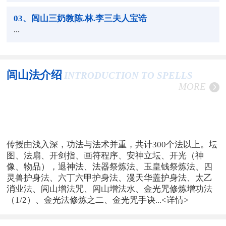
03
、闾山三奶教陈.林.李三夫人宝诰
...
闾山法介绍
INTRODUCTION TO SPELLS
MORE
传授由浅入深，功法与法术并重，共计300个法以上。坛
图、法扇、开剑指、画符程序、安神立坛、开光（神
像、物品），退神法、法器祭炼法、玉皇钱祭炼法、四
灵兽护身法、六丁六甲护身法、漫天华盖护身法、太乙
消业法、闾山增法咒、闾山增法水、金光咒修炼增功法
（1/2）、金光法修炼之二、金光咒手诀...
<详情>