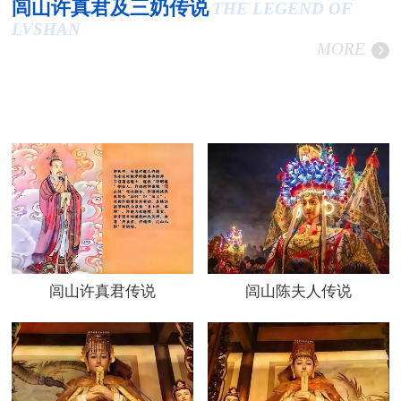
闾山许真君及三奶传说
THE LEGEND OF
LVSHAN
MORE
闾山许真君传说
闾山陈夫人传说