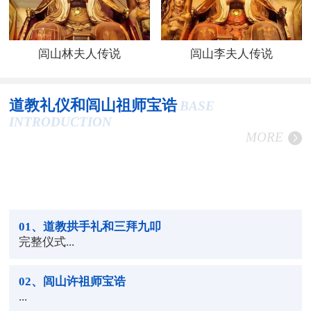
闾山林夫人传说
闾山李夫人传说
道教礼仪和闾山祖师宝诰
BASE
INTRODUCTION
MORE
01
、道教拱手礼和三拜九叩
完整仪式...
02
、闾山许祖师宝诰
...