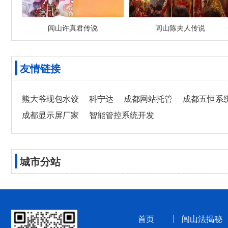
闾山许真君传说
闾山陈夫人传说
友情链接
熊大爷现包水饺
科宁达
成都网站托管
成都五恒系
成都显示屏厂家
智能管控系统开发
城市分站
首页
闾山法揭秘