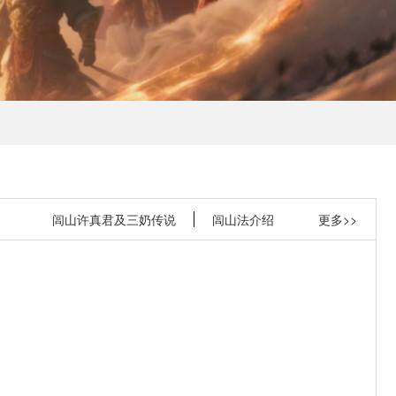
闾山许真君及三奶传说
闾山法介绍
更多>>