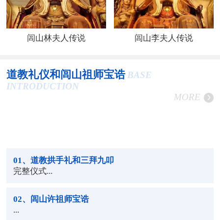
闾山林夫人传说
闾山李夫人传说
道教礼仪和闾山祖师宝诰
BASE
INTRODUCTION
MORE
01
、道教拱手礼和三拜九叩
完整仪式...
02
、闾山许祖师宝诰
...