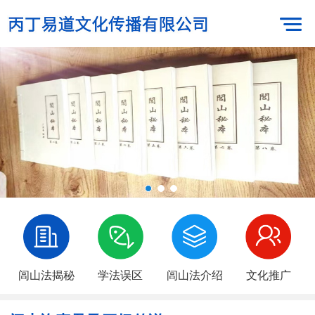
闾山法揭秘
学法误区
闾山法介绍
文化推广