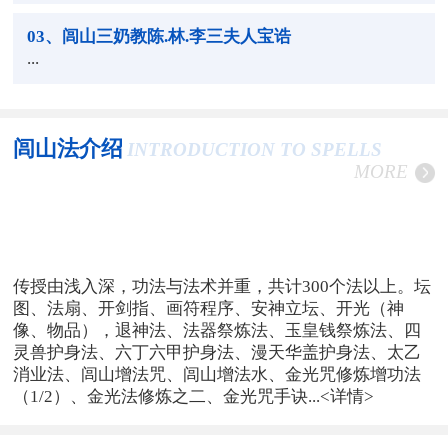
03
、闾山三奶教陈.林.李三夫人宝诰
...
闾山法介绍
INTRODUCTION TO SPELLS
MORE
传授由浅入深，功法与法术并重，共计300个法以上。坛
图、法扇、开剑指、画符程序、安神立坛、开光（神
像、物品），退神法、法器祭炼法、玉皇钱祭炼法、四
灵兽护身法、六丁六甲护身法、漫天华盖护身法、太乙
消业法、闾山增法咒、闾山增法水、金光咒修炼增功法
（1/2）、金光法修炼之二、金光咒手诀...
<详情>