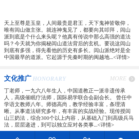
天上至尊是玉皇，人间最贵是君王，天下鬼神皆敬仰，
唯有闾山做主张。就连神鬼见了，都要向其叩拜，闾山
派到底是个什么来头呢？他真有传说中那么高强的道法
吗？今天就为你揭秘闾山道法背后的玄机。要说这闾山
到底有多强，得先看他的历史有多长。闾山派绝对是全
中国最早的道派。它起源于先秦时期的闽越地...
<详情>
文化推广
MORE
HONORARY
丁老师，一九六八年生人，中国道教正一派非遗传承
人，高级催眠疗法师，国际易学联合会副会长。 曾任中
学语文教师八年。师德高尚，教学经验丰富，条理清
晰。从事道法研究多年，有丰富的实战经验。现传授闾
山三奶法，综合300个以上内容，从基础入门到高级兵马
法，层层递进，到可以独立应对各类事...
<详情>