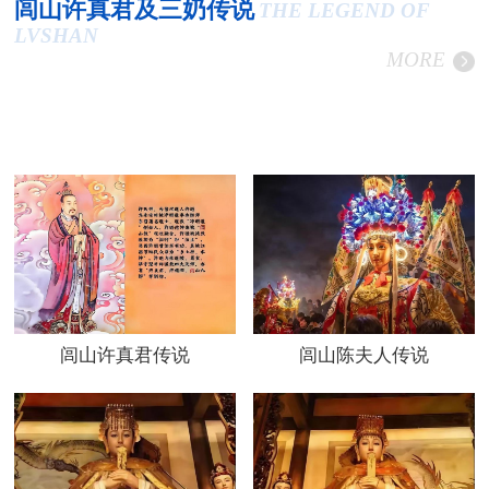
闾山许真君及三奶传说
THE LEGEND OF
LVSHAN
MORE
闾山许真君传说
闾山陈夫人传说