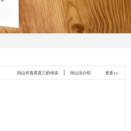
闾山许真君及三奶传说
闾山法介绍
更多>>