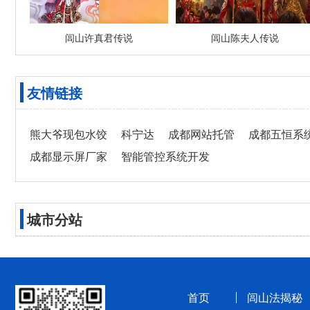
闾山许真君传说
闾山陈夫人传说
友情链接
熊大爷现包水饺
科宁达
成都网站托管
成都五恒系
成都显示屏厂家
智能管控系统开发
城市分站
首页
闾山法揭秘