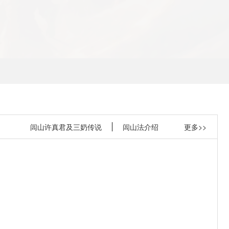
闾山许真君及三奶传说
闾山法介绍
更多>>