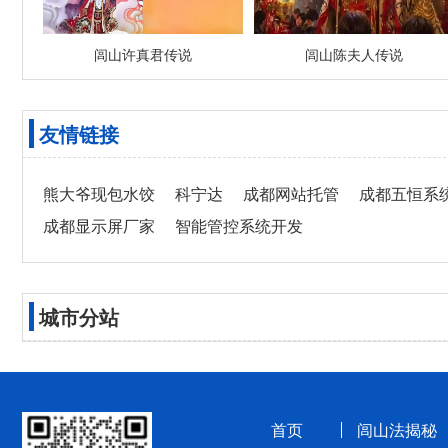
闾山许真君传说
闾山陈夫人传说
友情链接
熊大爷现包水饺
科宁达
成都网站托管
成都五恒系
成都显示屏厂家
智能管控系统开发
城市分站
首页
闾山法揭秘