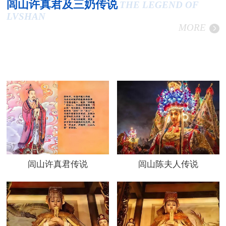
闾山许真君及三奶传说
THE LEGEND OF
LVSHAN
MORE
闾山许真君传说
闾山陈夫人传说