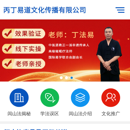
闾山法揭秘
学法误区
闾山法介绍
文化推广