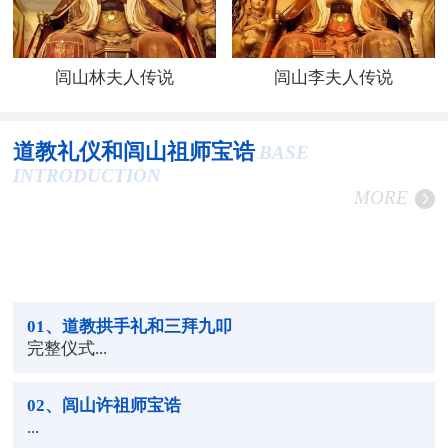
闾山林夫人传说
闾山李夫人传说
道教礼仪和闾山祖师宝诰
BASE
INTRODUCTION
MORE
01
、道教拱手礼和三拜九叩
完整仪式...
02
、闾山许祖师宝诰
...