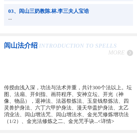
03
、闾山三奶教陈.林.李三夫人宝诰
...
闾山法介绍
INTRODUCTION TO SPELLS
MORE
传授由浅入深，功法与法术并重，共计300个法以上。坛
图、法扇、开剑指、画符程序、安神立坛、开光（神
像、物品），退神法、法器祭炼法、玉皇钱祭炼法、四
灵兽护身法、六丁六甲护身法、漫天华盖护身法、太乙
消业法、闾山增法咒、闾山增法水、金光咒修炼增功法
（1/2）、金光法修炼之二、金光咒手诀...
<详情>