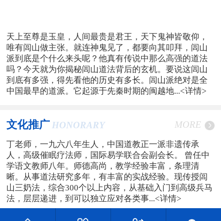
天上至尊是玉皇，人间最贵是君王，天下鬼神皆敬仰，
唯有闾山做主张。就连神鬼见了，都要向其叩拜，闾山
派到底是个什么来头呢？他真有传说中那么高强的道法
吗？今天就为你揭秘闾山道法背后的玄机。要说这闾山
到底有多强，得先看他的历史有多长。闾山派绝对是全
中国最早的道派。它起源于先秦时期的闽越地...
<详情>
文化推广
MORE
HONORARY
丁老师，一九六八年生人，中国道教正一派非遗传承
人，高级催眠疗法师，国际易学联合会副会长。 曾任中
学语文教师八年。师德高尚，教学经验丰富，条理清
晰。从事道法研究多年，有丰富的实战经验。现传授闾
山三奶法，综合300个以上内容，从基础入门到高级兵马
法，层层递进，到可以独立应对各类事...
<详情>