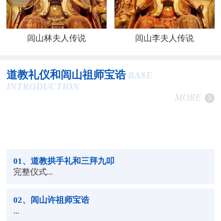
闾山林夫人传说
闾山李夫人传说
道教礼仪和闾山祖师宝诰
BASE
INTRODUCTION
MORE
01
、道教拱手礼和三拜九叩
完整仪式...
02
、闾山许祖师宝诰
...