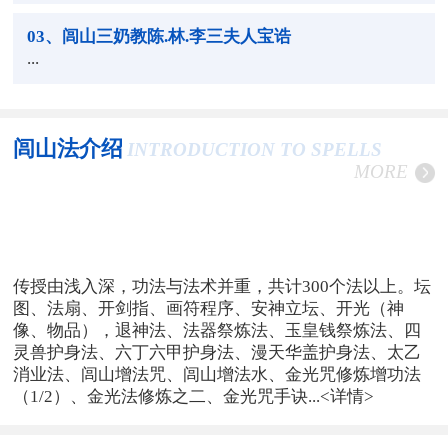
03
、闾山三奶教陈.林.李三夫人宝诰
...
闾山法介绍
INTRODUCTION TO SPELLS
MORE
传授由浅入深，功法与法术并重，共计300个法以上。坛
图、法扇、开剑指、画符程序、安神立坛、开光（神
像、物品），退神法、法器祭炼法、玉皇钱祭炼法、四
灵兽护身法、六丁六甲护身法、漫天华盖护身法、太乙
消业法、闾山增法咒、闾山增法水、金光咒修炼增功法
（1/2）、金光法修炼之二、金光咒手诀...
<详情>