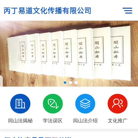
闾山法揭秘
学法误区
闾山法介绍
文化推广