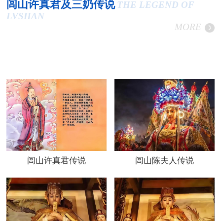
闾山许真君及三奶传说
THE LEGEND OF
LVSHAN
MORE
闾山许真君传说
闾山陈夫人传说