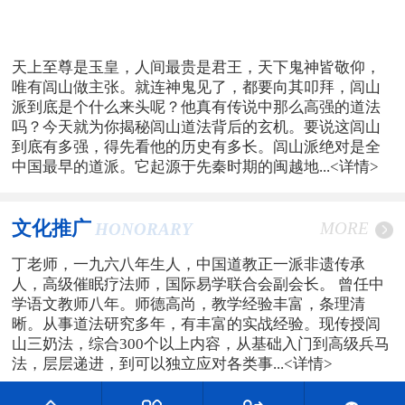
天上至尊是玉皇，人间最贵是君王，天下鬼神皆敬仰，
唯有闾山做主张。就连神鬼见了，都要向其叩拜，闾山
派到底是个什么来头呢？他真有传说中那么高强的道法
吗？今天就为你揭秘闾山道法背后的玄机。要说这闾山
到底有多强，得先看他的历史有多长。闾山派绝对是全
中国最早的道派。它起源于先秦时期的闽越地...
<详情>
文化推广
MORE
HONORARY
丁老师，一九六八年生人，中国道教正一派非遗传承
人，高级催眠疗法师，国际易学联合会副会长。 曾任中
学语文教师八年。师德高尚，教学经验丰富，条理清
晰。从事道法研究多年，有丰富的实战经验。现传授闾
山三奶法，综合300个以上内容，从基础入门到高级兵马
法，层层递进，到可以独立应对各类事...
<详情>