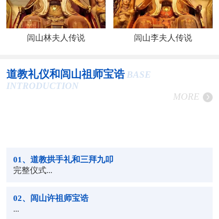
闾山林夫人传说
闾山李夫人传说
道教礼仪和闾山祖师宝诰
BASE
INTRODUCTION
MORE
01
、道教拱手礼和三拜九叩
完整仪式...
02
、闾山许祖师宝诰
...