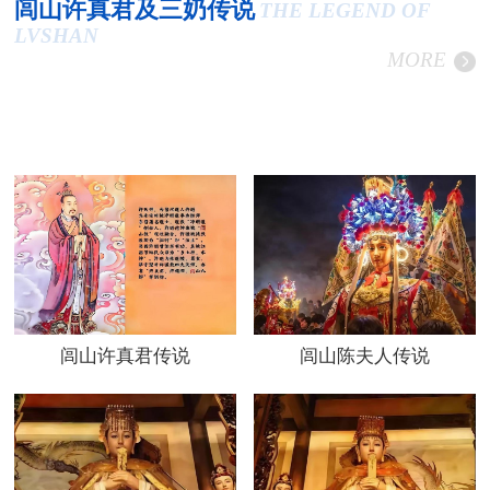
闾山许真君及三奶传说
THE LEGEND OF
LVSHAN
MORE
闾山许真君传说
闾山陈夫人传说