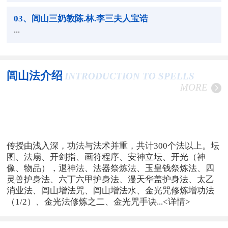
03
、闾山三奶教陈.林.李三夫人宝诰
...
闾山法介绍
INTRODUCTION TO SPELLS
MORE
传授由浅入深，功法与法术并重，共计300个法以上。坛
图、法扇、开剑指、画符程序、安神立坛、开光（神
像、物品），退神法、法器祭炼法、玉皇钱祭炼法、四
灵兽护身法、六丁六甲护身法、漫天华盖护身法、太乙
消业法、闾山增法咒、闾山增法水、金光咒修炼增功法
（1/2）、金光法修炼之二、金光咒手诀...
<详情>