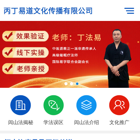
闾山法揭秘
学法误区
闾山法介绍
文化推广