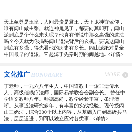
天上至尊是玉皇，人间最贵是君王，天下鬼神皆敬仰，
唯有闾山做主张。就连神鬼见了，都要向其叩拜，闾山
派到底是个什么来头呢？他真有传说中那么高强的道法
吗？今天就为你揭秘闾山道法背后的玄机。要说这闾山
到底有多强，得先看他的历史有多长。闾山派绝对是全
中国最早的道派。它起源于先秦时期的闽越地...
<详情>
文化推广
MORE
HONORARY
丁老师，一九六八年生人，中国道教正一派非遗传承
人，高级催眠疗法师，国际易学联合会副会长。 曾任中
学语文教师八年。师德高尚，教学经验丰富，条理清
晰。从事道法研究多年，有丰富的实战经验。现传授闾
山三奶法，综合300个以上内容，从基础入门到高级兵马
法，层层递进，到可以独立应对各类事...
<详情>