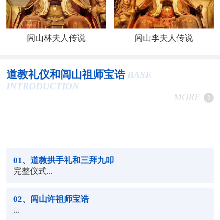
闾山林夫人传说
闾山李夫人传说
道教礼仪和闾山祖师宝诰
BASE
INTRODUCTION
MORE
01
、道教拱手礼和三拜九叩
完整仪式...
02
、闾山许祖师宝诰
...