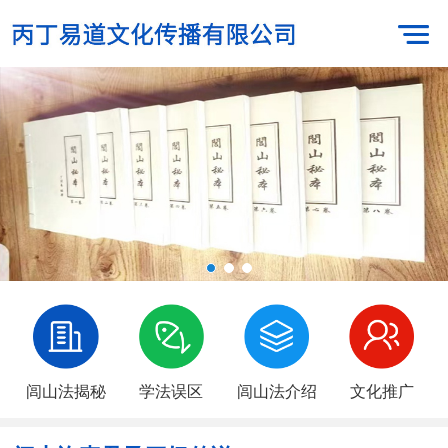
闾山法揭秘
学法误区
闾山法介绍
文化推广