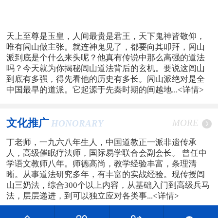
天上至尊是玉皇，人间最贵是君王，天下鬼神皆敬仰，
唯有闾山做主张。就连神鬼见了，都要向其叩拜，闾山
派到底是个什么来头呢？他真有传说中那么高强的道法
吗？今天就为你揭秘闾山道法背后的玄机。要说这闾山
到底有多强，得先看他的历史有多长。闾山派绝对是全
中国最早的道派。它起源于先秦时期的闽越地...
<详情>
文化推广
MORE
HONORARY
丁老师，一九六八年生人，中国道教正一派非遗传承
人，高级催眠疗法师，国际易学联合会副会长。 曾任中
学语文教师八年。师德高尚，教学经验丰富，条理清
晰。从事道法研究多年，有丰富的实战经验。现传授闾
山三奶法，综合300个以上内容，从基础入门到高级兵马
法，层层递进，到可以独立应对各类事...
<详情>