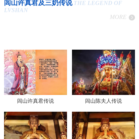
闾山许真君及三奶传说
THE LEGEND OF
LVSHAN
MORE
闾山许真君传说
闾山陈夫人传说