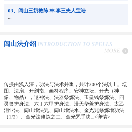
03
、闾山三奶教陈.林.李三夫人宝诰
...
闾山法介绍
INTRODUCTION TO SPELLS
MORE
传授由浅入深，功法与法术并重，共计300个法以上。坛
图、法扇、开剑指、画符程序、安神立坛、开光（神
像、物品），退神法、法器祭炼法、玉皇钱祭炼法、四
灵兽护身法、六丁六甲护身法、漫天华盖护身法、太乙
消业法、闾山增法咒、闾山增法水、金光咒修炼增功法
（1/2）、金光法修炼之二、金光咒手诀...
<详情>