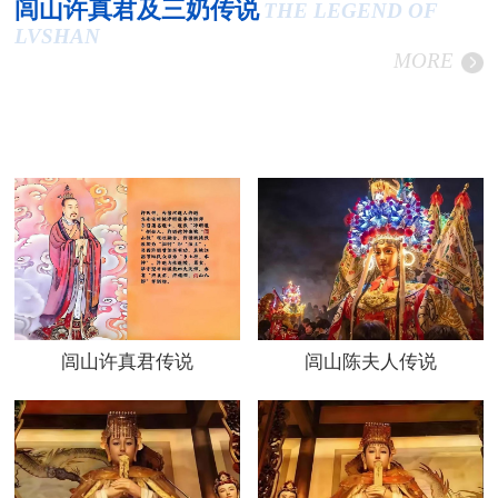
闾山许真君及三奶传说
THE LEGEND OF
LVSHAN
MORE
闾山许真君传说
闾山陈夫人传说