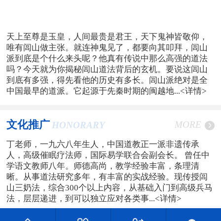
天上至尊是玉皇，人间最贵是君王，天下鬼神皆敬仰，
唯有闾山做主张。就连神鬼见了，都要向其叩拜，闾山
派到底是个什么来头呢？他真有传说中那么高强的道法
吗？今天就为你揭秘闾山道法背后的玄机。要说这闾山
到底有多强，得先看他的历史有多长。闾山派绝对是全
中国最早的道派。它起源于先秦时期的闽越地...
<详情>
文化推广
MORE
HONORARY
丁老师，一九六八年生人，中国道教正一派非遗传承
人，高级催眠疗法师，国际易学联合会副会长。 曾任中
学语文教师八年。师德高尚，教学经验丰富，条理清
晰。从事道法研究多年，有丰富的实战经验。现传授闾
山三奶法，综合300个以上内容，从基础入门到高级兵马
法，层层递进，到可以独立应对各类事...
<详情>