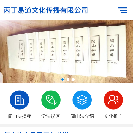
闾山法揭秘
学法误区
闾山法介绍
文化推广