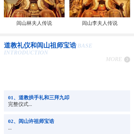
闾山林夫人传说
闾山李夫人传说
道教礼仪和闾山祖师宝诰
BASE
INTRODUCTION
MORE
01
、道教拱手礼和三拜九叩
完整仪式...
02
、闾山许祖师宝诰
...