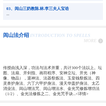
03
、闾山三奶教陈.林.李三夫人宝诰
...
闾山法介绍
INTRODUCTION TO SPELLS
MORE
传授由浅入深，功法与法术并重，共计300个法以上。坛
图、法扇、开剑指、画符程序、安神立坛、开光（神
像、物品），退神法、法器祭炼法、玉皇钱祭炼法、四
灵兽护身法、六丁六甲护身法、漫天华盖护身法、太乙
消业法、闾山增法咒、闾山增法水、金光咒修炼增功法
（1/2）、金光法修炼之二、金光咒手诀...
<详情>