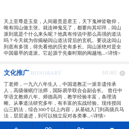
天上至尊是玉皇，人间最贵是君王，天下鬼神皆敬仰，
唯有闾山做主张。就连神鬼见了，都要向其叩拜，闾山
派到底是个什么来头呢？他真有传说中那么高强的道法
吗？今天就为你揭秘闾山道法背后的玄机。要说这闾山
到底有多强，得先看他的历史有多长。闾山派绝对是全
中国最早的道派。它起源于先秦时期的闽越地...
<详情>
文化推广
MORE
HONORARY
丁老师，一九六八年生人，中国道教正一派非遗传承
人，高级催眠疗法师，国际易学联合会副会长。 曾任中
学语文教师八年。师德高尚，教学经验丰富，条理清
晰。从事道法研究多年，有丰富的实战经验。现传授闾
山三奶法，综合300个以上内容，从基础入门到高级兵马
法，层层递进，到可以独立应对各类事...
<详情>