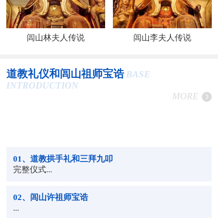
闾山林夫人传说
闾山李夫人传说
道教礼仪和闾山祖师宝诰
BASE
INTRODUCTION
MORE
01
、道教拱手礼和三拜九叩
完整仪式...
02
、闾山许祖师宝诰
...