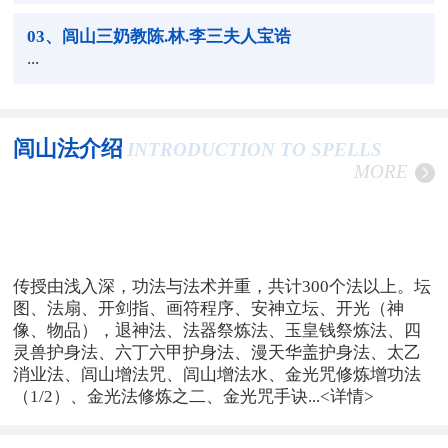
03
、闾山三奶教陈.林.李三夫人宝诰
...
闾山法介绍
INTRODUCTION TO SPELLS
MORE
传授由浅入深，功法与法术并重，共计300个法以上。坛
图、法扇、开剑指、画符程序、安神立坛、开光（神
像、物品），退神法、法器祭炼法、玉皇钱祭炼法、四
灵兽护身法、六丁六甲护身法、漫天华盖护身法、太乙
消业法、闾山增法咒、闾山增法水、金光咒修炼增功法
（1/2）、金光法修炼之二、金光咒手诀...
<详情>