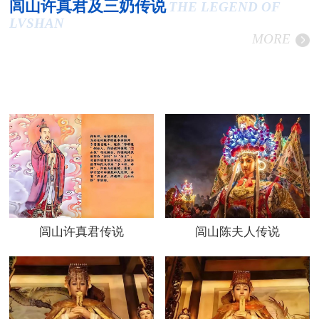
闾山许真君及三奶传说
THE LEGEND OF
LVSHAN
MORE
闾山许真君传说
闾山陈夫人传说