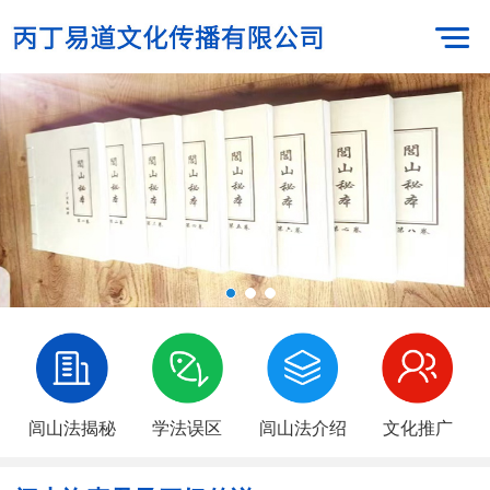
闾山法揭秘
学法误区
闾山法介绍
文化推广