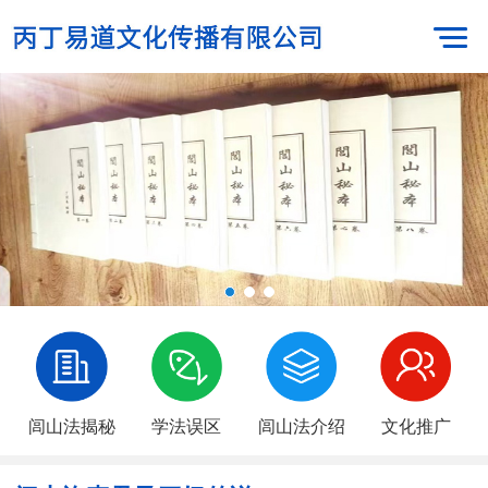
闾山法揭秘
学法误区
闾山法介绍
文化推广