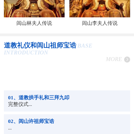
闾山林夫人传说
闾山李夫人传说
道教礼仪和闾山祖师宝诰
BASE
INTRODUCTION
MORE
01
、道教拱手礼和三拜九叩
完整仪式...
02
、闾山许祖师宝诰
...