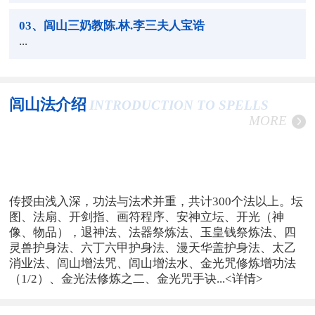
03
、闾山三奶教陈.林.李三夫人宝诰
...
闾山法介绍
INTRODUCTION TO SPELLS
MORE
传授由浅入深，功法与法术并重，共计300个法以上。坛
图、法扇、开剑指、画符程序、安神立坛、开光（神
像、物品），退神法、法器祭炼法、玉皇钱祭炼法、四
灵兽护身法、六丁六甲护身法、漫天华盖护身法、太乙
消业法、闾山增法咒、闾山增法水、金光咒修炼增功法
（1/2）、金光法修炼之二、金光咒手诀...
<详情>