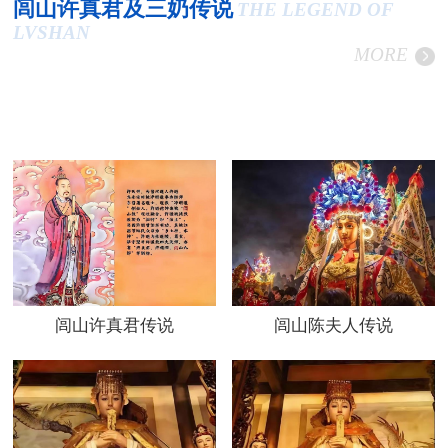
闾山许真君及三奶传说
THE LEGEND OF
LVSHAN
MORE
闾山许真君传说
闾山陈夫人传说