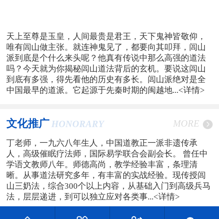
天上至尊是玉皇，人间最贵是君王，天下鬼神皆敬仰，
唯有闾山做主张。就连神鬼见了，都要向其叩拜，闾山
派到底是个什么来头呢？他真有传说中那么高强的道法
吗？今天就为你揭秘闾山道法背后的玄机。要说这闾山
到底有多强，得先看他的历史有多长。闾山派绝对是全
中国最早的道派。它起源于先秦时期的闽越地...
<详情>
文化推广
MORE
HONORARY
丁老师，一九六八年生人，中国道教正一派非遗传承
人，高级催眠疗法师，国际易学联合会副会长。 曾任中
学语文教师八年。师德高尚，教学经验丰富，条理清
晰。从事道法研究多年，有丰富的实战经验。现传授闾
山三奶法，综合300个以上内容，从基础入门到高级兵马
法，层层递进，到可以独立应对各类事...
<详情>