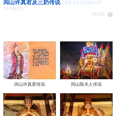
闾山许真君及三奶传说
THE LEGEND OF
LVSHAN
MORE
闾山许真君传说
闾山陈夫人传说