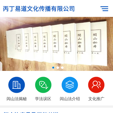
闾山法揭秘
学法误区
闾山法介绍
文化推广