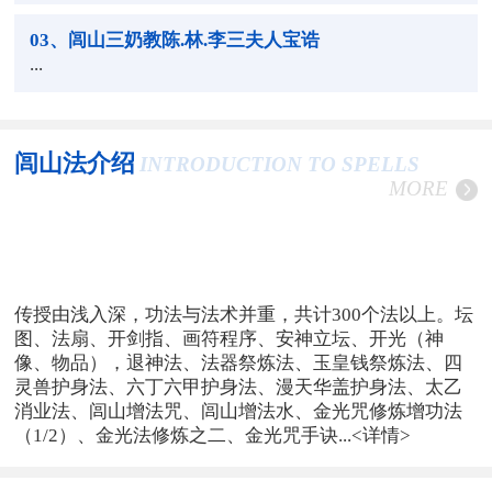
03
、闾山三奶教陈.林.李三夫人宝诰
...
闾山法介绍
INTRODUCTION TO SPELLS
MORE
传授由浅入深，功法与法术并重，共计300个法以上。坛
图、法扇、开剑指、画符程序、安神立坛、开光（神
像、物品），退神法、法器祭炼法、玉皇钱祭炼法、四
灵兽护身法、六丁六甲护身法、漫天华盖护身法、太乙
消业法、闾山增法咒、闾山增法水、金光咒修炼增功法
（1/2）、金光法修炼之二、金光咒手诀...
<详情>