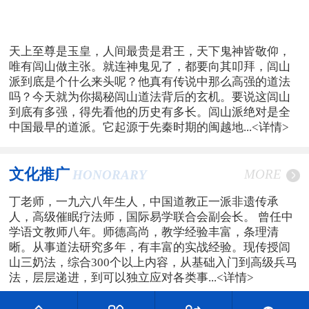
天上至尊是玉皇，人间最贵是君王，天下鬼神皆敬仰，
唯有闾山做主张。就连神鬼见了，都要向其叩拜，闾山
派到底是个什么来头呢？他真有传说中那么高强的道法
吗？今天就为你揭秘闾山道法背后的玄机。要说这闾山
到底有多强，得先看他的历史有多长。闾山派绝对是全
中国最早的道派。它起源于先秦时期的闽越地...
<详情>
文化推广
MORE
HONORARY
丁老师，一九六八年生人，中国道教正一派非遗传承
人，高级催眠疗法师，国际易学联合会副会长。 曾任中
学语文教师八年。师德高尚，教学经验丰富，条理清
晰。从事道法研究多年，有丰富的实战经验。现传授闾
山三奶法，综合300个以上内容，从基础入门到高级兵马
法，层层递进，到可以独立应对各类事...
<详情>