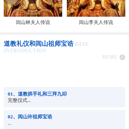
闾山林夫人传说
闾山李夫人传说
道教礼仪和闾山祖师宝诰
BASE
INTRODUCTION
MORE
01
、道教拱手礼和三拜九叩
完整仪式...
02
、闾山许祖师宝诰
...