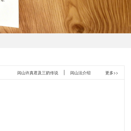
闾山许真君及三奶传说
闾山法介绍
更多>>