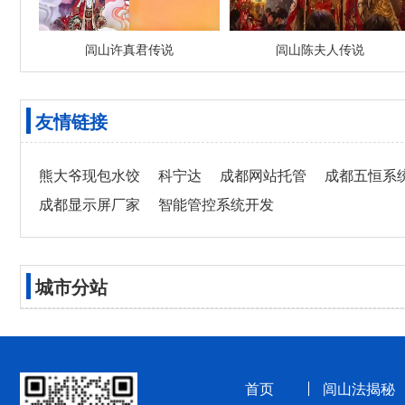
闾山许真君传说
闾山陈夫人传说
友情链接
熊大爷现包水饺
科宁达
成都网站托管
成都五恒系
成都显示屏厂家
智能管控系统开发
城市分站
首页
闾山法揭秘