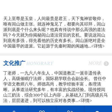
天上至尊是玉皇，人间最贵是君王，天下鬼神皆敬仰，
唯有闾山做主张。就连神鬼见了，都要向其叩拜，闾山
派到底是个什么来头呢？他真有传说中那么高强的道法
吗？今天就为你揭秘闾山道法背后的玄机。要说这闾山
到底有多强，得先看他的历史有多长。闾山派绝对是全
中国最早的道派。它起源于先秦时期的闽越地...
<详情>
文化推广
MORE
HONORARY
丁老师，一九六八年生人，中国道教正一派非遗传承
人，高级催眠疗法师，国际易学联合会副会长。 曾任中
学语文教师八年。师德高尚，教学经验丰富，条理清
晰。从事道法研究多年，有丰富的实战经验。现传授闾
山三奶法，综合300个以上内容，从基础入门到高级兵马
法，层层递进，到可以独立应对各类事...
<详情>