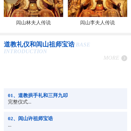
闾山林夫人传说
闾山李夫人传说
道教礼仪和闾山祖师宝诰
BASE
INTRODUCTION
MORE
01
、道教拱手礼和三拜九叩
完整仪式...
02
、闾山许祖师宝诰
...