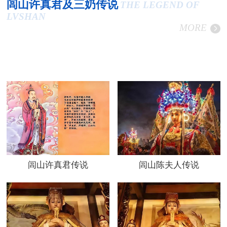
闾山许真君及三奶传说
THE LEGEND OF
LVSHAN
MORE
闾山许真君传说
闾山陈夫人传说