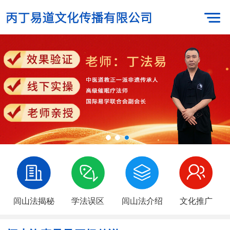
闾山法揭秘
学法误区
闾山法介绍
文化推广