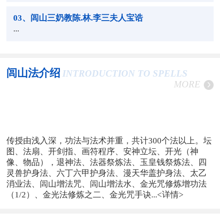
03
、闾山三奶教陈.林.李三夫人宝诰
...
闾山法介绍
INTRODUCTION TO SPELLS
MORE
传授由浅入深，功法与法术并重，共计300个法以上。坛
图、法扇、开剑指、画符程序、安神立坛、开光（神
像、物品），退神法、法器祭炼法、玉皇钱祭炼法、四
灵兽护身法、六丁六甲护身法、漫天华盖护身法、太乙
消业法、闾山增法咒、闾山增法水、金光咒修炼增功法
（1/2）、金光法修炼之二、金光咒手诀...
<详情>