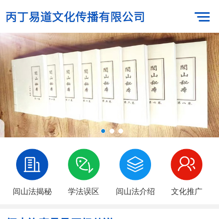
闾山法揭秘
学法误区
闾山法介绍
文化推广