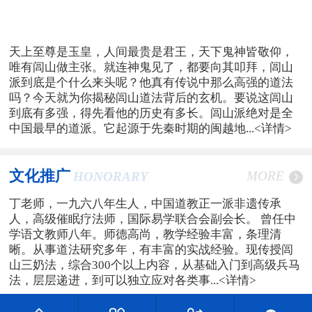
天上至尊是玉皇，人间最贵是君王，天下鬼神皆敬仰，
唯有闾山做主张。就连神鬼见了，都要向其叩拜，闾山
派到底是个什么来头呢？他真有传说中那么高强的道法
吗？今天就为你揭秘闾山道法背后的玄机。要说这闾山
到底有多强，得先看他的历史有多长。闾山派绝对是全
中国最早的道派。它起源于先秦时期的闽越地...
<详情>
文化推广
MORE
HONORARY
丁老师，一九六八年生人，中国道教正一派非遗传承
人，高级催眠疗法师，国际易学联合会副会长。 曾任中
学语文教师八年。师德高尚，教学经验丰富，条理清
晰。从事道法研究多年，有丰富的实战经验。现传授闾
山三奶法，综合300个以上内容，从基础入门到高级兵马
法，层层递进，到可以独立应对各类事...
<详情>