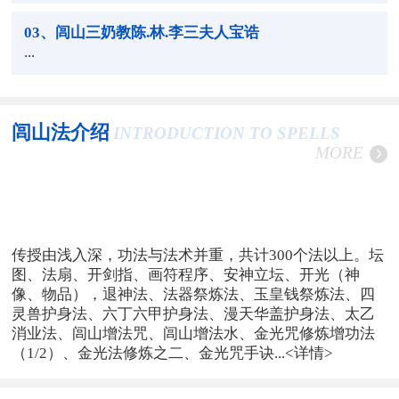
03
、闾山三奶教陈.林.李三夫人宝诰
...
闾山法介绍
INTRODUCTION TO SPELLS
MORE
传授由浅入深，功法与法术并重，共计300个法以上。坛
图、法扇、开剑指、画符程序、安神立坛、开光（神
像、物品），退神法、法器祭炼法、玉皇钱祭炼法、四
灵兽护身法、六丁六甲护身法、漫天华盖护身法、太乙
消业法、闾山增法咒、闾山增法水、金光咒修炼增功法
（1/2）、金光法修炼之二、金光咒手诀...
<详情>