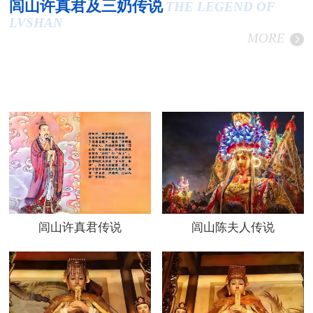
闾山许真君及三奶传说
THE LEGEND OF
LVSHAN
MORE
闾山许真君传说
闾山陈夫人传说