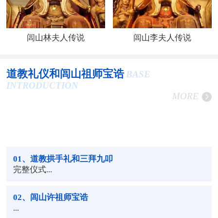
闾山林夫人传说
闾山李夫人传说
道教礼仪和闾山祖师宝诰
BASE
INTRODUCTION
MORE
01
、道教拱手礼和三拜九叩
完整仪式...
02
、闾山许祖师宝诰
...