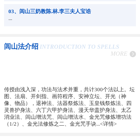
03
、闾山三奶教陈.林.李三夫人宝诰
...
闾山法介绍
INTRODUCTION TO SPELLS
MORE
传授由浅入深，功法与法术并重，共计300个法以上。坛
图、法扇、开剑指、画符程序、安神立坛、开光（神
像、物品），退神法、法器祭炼法、玉皇钱祭炼法、四
灵兽护身法、六丁六甲护身法、漫天华盖护身法、太乙
消业法、闾山增法咒、闾山增法水、金光咒修炼增功法
（1/2）、金光法修炼之二、金光咒手诀...
<详情>