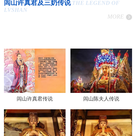
闾山许真君及三奶传说
THE LEGEND OF
LVSHAN
MORE
闾山许真君传说
闾山陈夫人传说