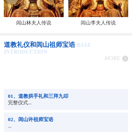
闾山林夫人传说
闾山李夫人传说
道教礼仪和闾山祖师宝诰
BASE
INTRODUCTION
MORE
01
、道教拱手礼和三拜九叩
完整仪式...
02
、闾山许祖师宝诰
...