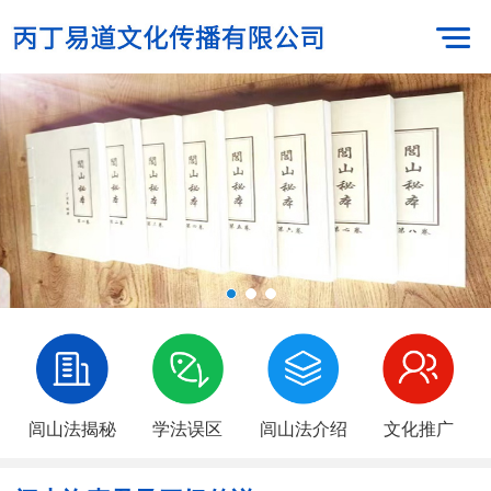
闾山法揭秘
学法误区
闾山法介绍
文化推广