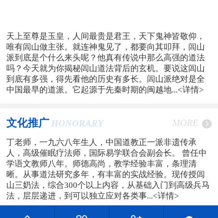
天上至尊是玉皇，人间最贵是君王，天下鬼神皆敬仰，
唯有闾山做主张。就连神鬼见了，都要向其叩拜，闾山
派到底是个什么来头呢？他真有传说中那么高强的道法
吗？今天就为你揭秘闾山道法背后的玄机。要说这闾山
到底有多强，得先看他的历史有多长。闾山派绝对是全
中国最早的道派。它起源于先秦时期的闽越地...
<详情>
文化推广
MORE
HONORARY
丁老师，一九六八年生人，中国道教正一派非遗传承
人，高级催眠疗法师，国际易学联合会副会长。 曾任中
学语文教师八年。师德高尚，教学经验丰富，条理清
晰。从事道法研究多年，有丰富的实战经验。现传授闾
山三奶法，综合300个以上内容，从基础入门到高级兵马
法，层层递进，到可以独立应对各类事...
<详情>