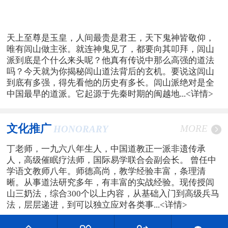
天上至尊是玉皇，人间最贵是君王，天下鬼神皆敬仰，
唯有闾山做主张。就连神鬼见了，都要向其叩拜，闾山
派到底是个什么来头呢？他真有传说中那么高强的道法
吗？今天就为你揭秘闾山道法背后的玄机。要说这闾山
到底有多强，得先看他的历史有多长。闾山派绝对是全
中国最早的道派。它起源于先秦时期的闽越地...
<详情>
文化推广
MORE
HONORARY
丁老师，一九六八年生人，中国道教正一派非遗传承
人，高级催眠疗法师，国际易学联合会副会长。 曾任中
学语文教师八年。师德高尚，教学经验丰富，条理清
晰。从事道法研究多年，有丰富的实战经验。现传授闾
山三奶法，综合300个以上内容，从基础入门到高级兵马
法，层层递进，到可以独立应对各类事...
<详情>