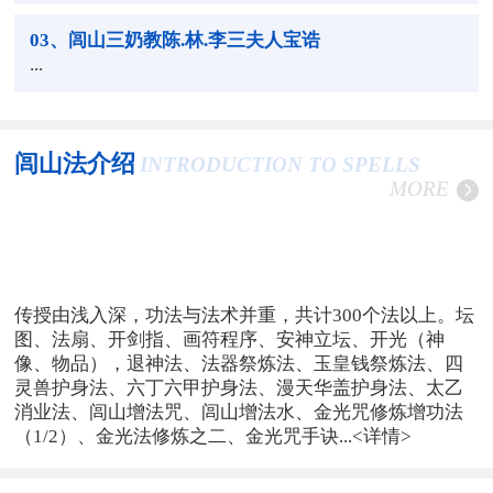
03
、闾山三奶教陈.林.李三夫人宝诰
...
闾山法介绍
INTRODUCTION TO SPELLS
MORE
传授由浅入深，功法与法术并重，共计300个法以上。坛
图、法扇、开剑指、画符程序、安神立坛、开光（神
像、物品），退神法、法器祭炼法、玉皇钱祭炼法、四
灵兽护身法、六丁六甲护身法、漫天华盖护身法、太乙
消业法、闾山增法咒、闾山增法水、金光咒修炼增功法
（1/2）、金光法修炼之二、金光咒手诀...
<详情>