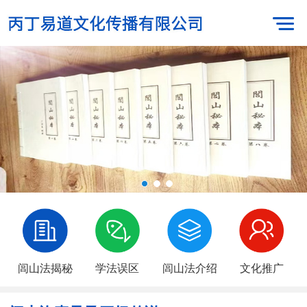
闾山法揭秘
学法误区
闾山法介绍
文化推广