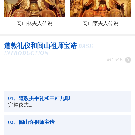
闾山林夫人传说
闾山李夫人传说
道教礼仪和闾山祖师宝诰
BASE
INTRODUCTION
MORE
01
、道教拱手礼和三拜九叩
完整仪式...
02
、闾山许祖师宝诰
...