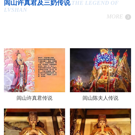
闾山许真君及三奶传说
THE LEGEND OF
LVSHAN
MORE
闾山许真君传说
闾山陈夫人传说