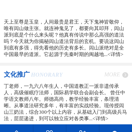
天上至尊是玉皇，人间最贵是君王，天下鬼神皆敬仰，
唯有闾山做主张。就连神鬼见了，都要向其叩拜，闾山
派到底是个什么来头呢？他真有传说中那么高强的道法
吗？今天就为你揭秘闾山道法背后的玄机。要说这闾山
到底有多强，得先看他的历史有多长。闾山派绝对是全
中国最早的道派。它起源于先秦时期的闽越地...
<详情>
文化推广
MORE
HONORARY
丁老师，一九六八年生人，中国道教正一派非遗传承
人，高级催眠疗法师，国际易学联合会副会长。 曾任中
学语文教师八年。师德高尚，教学经验丰富，条理清
晰。从事道法研究多年，有丰富的实战经验。现传授闾
山三奶法，综合300个以上内容，从基础入门到高级兵马
法，层层递进，到可以独立应对各类事...
<详情>