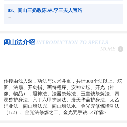
03
、闾山三奶教陈.林.李三夫人宝诰
...
闾山法介绍
INTRODUCTION TO SPELLS
MORE
传授由浅入深，功法与法术并重，共计300个法以上。坛
图、法扇、开剑指、画符程序、安神立坛、开光（神
像、物品），退神法、法器祭炼法、玉皇钱祭炼法、四
灵兽护身法、六丁六甲护身法、漫天华盖护身法、太乙
消业法、闾山增法咒、闾山增法水、金光咒修炼增功法
（1/2）、金光法修炼之二、金光咒手诀...
<详情>