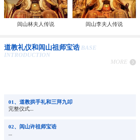
闾山林夫人传说
闾山李夫人传说
道教礼仪和闾山祖师宝诰
BASE
INTRODUCTION
MORE
01
、道教拱手礼和三拜九叩
完整仪式...
02
、闾山许祖师宝诰
...