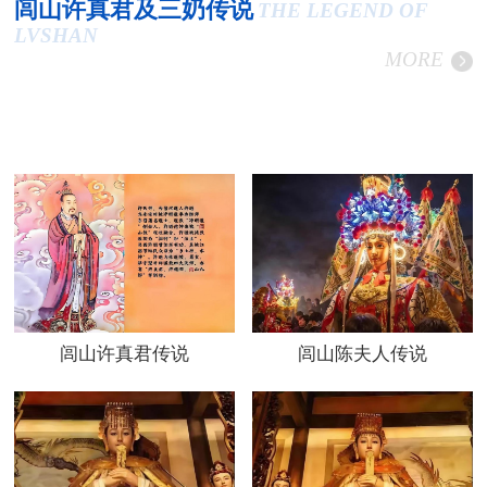
闾山许真君及三奶传说
THE LEGEND OF
LVSHAN
MORE
闾山许真君传说
闾山陈夫人传说