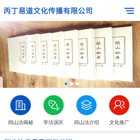
闾山法揭秘
学法误区
闾山法介绍
文化推广