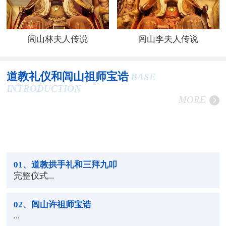
闾山林夫人传说
闾山李夫人传说
道教礼仪和闾山祖师宝诰
BASE
INTRODUCTION
MORE
01
、道教拱手礼和三拜九叩
完整仪式...
02
、闾山许祖师宝诰
...