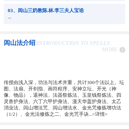
03
、闾山三奶教陈.林.李三夫人宝诰
...
闾山法介绍
INTRODUCTION TO SPELLS
MORE
传授由浅入深，功法与法术并重，共计300个法以上。坛
图、法扇、开剑指、画符程序、安神立坛、开光（神
像、物品），退神法、法器祭炼法、玉皇钱祭炼法、四
灵兽护身法、六丁六甲护身法、漫天华盖护身法、太乙
消业法、闾山增法咒、闾山增法水、金光咒修炼增功法
（1/2）、金光法修炼之二、金光咒手诀...
<详情>