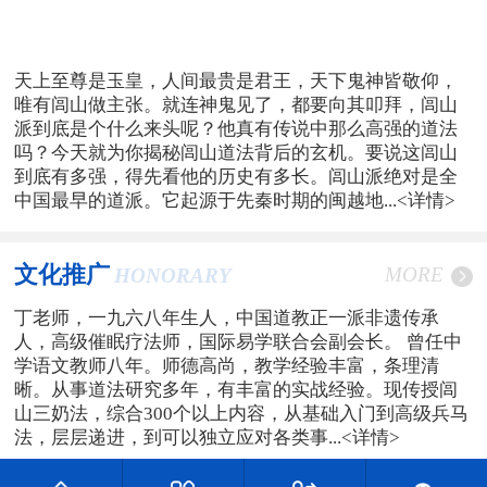
天上至尊是玉皇，人间最贵是君王，天下鬼神皆敬仰，
唯有闾山做主张。就连神鬼见了，都要向其叩拜，闾山
派到底是个什么来头呢？他真有传说中那么高强的道法
吗？今天就为你揭秘闾山道法背后的玄机。要说这闾山
到底有多强，得先看他的历史有多长。闾山派绝对是全
中国最早的道派。它起源于先秦时期的闽越地...
<详情>
文化推广
MORE
HONORARY
丁老师，一九六八年生人，中国道教正一派非遗传承
人，高级催眠疗法师，国际易学联合会副会长。 曾任中
学语文教师八年。师德高尚，教学经验丰富，条理清
晰。从事道法研究多年，有丰富的实战经验。现传授闾
山三奶法，综合300个以上内容，从基础入门到高级兵马
法，层层递进，到可以独立应对各类事...
<详情>