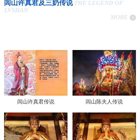
闾山许真君及三奶传说
THE LEGEND OF
LVSHAN
MORE
闾山许真君传说
闾山陈夫人传说