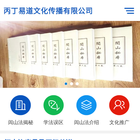
闾山法揭秘
学法误区
闾山法介绍
文化推广