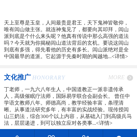
天上至尊是玉皇，人间最贵是君王，天下鬼神皆敬仰，
唯有闾山做主张。就连神鬼见了，都要向其叩拜，闾山
派到底是个什么来头呢？他真有传说中那么高强的道法
吗？今天就为你揭秘闾山道法背后的玄机。要说这闾山
到底有多强，得先看他的历史有多长。闾山派绝对是全
中国最早的道派。它起源于先秦时期的闽越地...
<详情>
文化推广
MORE
HONORARY
丁老师，一九六八年生人，中国道教正一派非遗传承
人，高级催眠疗法师，国际易学联合会副会长。 曾任中
学语文教师八年。师德高尚，教学经验丰富，条理清
晰。从事道法研究多年，有丰富的实战经验。现传授闾
山三奶法，综合300个以上内容，从基础入门到高级兵马
法，层层递进，到可以独立应对各类事...
<详情>