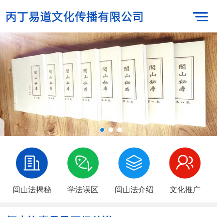
闾山法揭秘
学法误区
闾山法介绍
文化推广