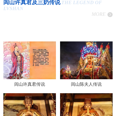
闾山许真君及三奶传说
THE LEGEND OF
LVSHAN
MORE
闾山许真君传说
闾山陈夫人传说