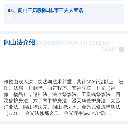
03
、闾山三奶教陈.林.李三夫人宝诰
...
闾山法介绍
INTRODUCTION TO SPELLS
MORE
传授由浅入深，功法与法术并重，共计300个法以上。坛
图、法扇、开剑指、画符程序、安神立坛、开光（神
像、物品），退神法、法器祭炼法、玉皇钱祭炼法、四
灵兽护身法、六丁六甲护身法、漫天华盖护身法、太乙
消业法、闾山增法咒、闾山增法水、金光咒修炼增功法
（1/2）、金光法修炼之二、金光咒手诀...
<详情>