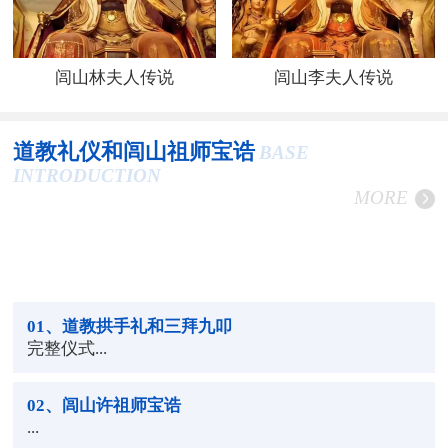
闾山林夫人传说
闾山李夫人传说
道教礼仪和闾山祖师宝诰
BASE
INTRODUCTION
MORE
01
、道教拱手礼和三拜九叩
完整仪式...
02
、闾山许祖师宝诰
...