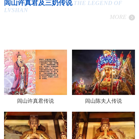
闾山许真君及三奶传说
THE LEGEND OF
LVSHAN
MORE
闾山许真君传说
闾山陈夫人传说