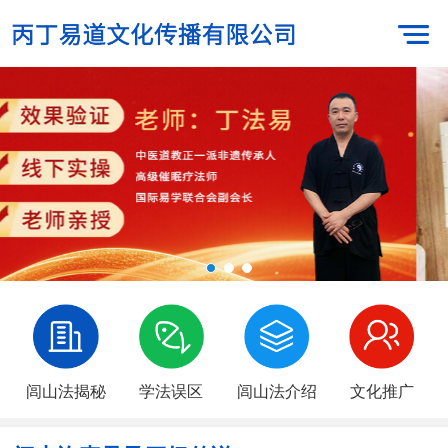
闾山法揭秘
学法误区
闾山法介绍
文化推广