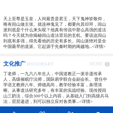
天上至尊是玉皇，人间最贵是君王，天下鬼神皆敬仰，
唯有闾山做主张。就连神鬼见了，都要向其叩拜，闾山
派到底是个什么来头呢？他真有传说中那么高强的道法
吗？今天就为你揭秘闾山道法背后的玄机。要说这闾山
到底有多强，得先看他的历史有多长。闾山派绝对是全
中国最早的道派。它起源于先秦时期的闽越地...
<详情>
文化推广
MORE
HONORARY
丁老师，一九六八年生人，中国道教正一派非遗传承
人，高级催眠疗法师，国际易学联合会副会长。 曾任中
学语文教师八年。师德高尚，教学经验丰富，条理清
晰。从事道法研究多年，有丰富的实战经验。现传授闾
山三奶法，综合300个以上内容，从基础入门到高级兵马
法，层层递进，到可以独立应对各类事...
<详情>