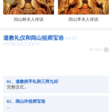
闾山林夫人传说
闾山李夫人传说
道教礼仪和闾山祖师宝诰
BASE
INTRODUCTION
MORE
01
、道教拱手礼和三拜九叩
完整仪式...
02
、闾山许祖师宝诰
...