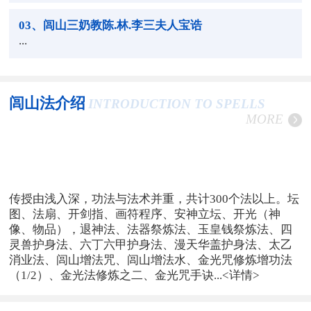
03
、闾山三奶教陈.林.李三夫人宝诰
...
闾山法介绍
INTRODUCTION TO SPELLS
MORE
传授由浅入深，功法与法术并重，共计300个法以上。坛
图、法扇、开剑指、画符程序、安神立坛、开光（神
像、物品），退神法、法器祭炼法、玉皇钱祭炼法、四
灵兽护身法、六丁六甲护身法、漫天华盖护身法、太乙
消业法、闾山增法咒、闾山增法水、金光咒修炼增功法
（1/2）、金光法修炼之二、金光咒手诀...
<详情>